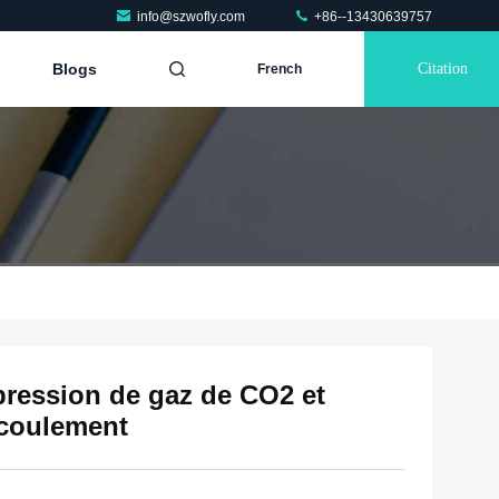
info@szwofly.com
+86--13430639757
Blogs
Citation
French
pression de gaz de CO2 et
écoulement