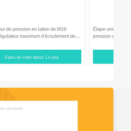
ur de pression en laiton de M16-
Étape unique en la
régulateur maximum d'écoulement de
pression d'azote 
arre de l'admission 3
néoprène approu
Faites de votre mieux Le prix
Faites d