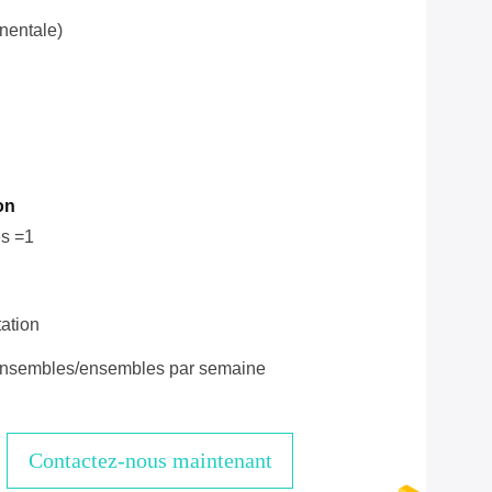
nentale)
on
s =1
ation
nsembles/ensembles par semaine
Contactez-nous maintenant