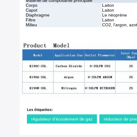
Matériel de composante principale
Corps
Laiton
Capot
Laiton
Diaphragme
Le néoprène
Filtre
Laiton
Milieu
CO2, l'argon, azo
Les étiquettes:
régulateur d'écoulement de gaz
réducteur de pre