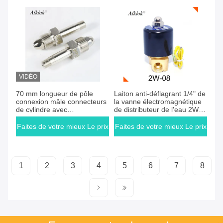
VIDÉO
Faites de votre mieux Le prix
Faites de votre mieux Le prix
70 mm longueur de pôle
Laiton anti-déflagrant 1/4" de
connexion mâle connecteurs
la vanne électromagnétique
de cylindre avec
de distributeur de l'eau 2W-
consommation
025-08 long durée de vie
Faites de votre mieux Le prix
Faites de votre mieux Le prix
1
2
3
4
5
6
7
8