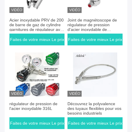
VIDÉO
VIDÉO
Faites de votre mieux Le prix
Faites de votre mieux Le prix
Acier inoxydable PRV de 200
Joint de magnétoscope de
de barre de gaz de cylindre
régulateur de pression
garnitures de régulateur avec
d'acier inoxydable de
le manomètre de 63mm
catégorie de PE pour l'argon
d'azote de l'oxygène
Faites de votre mieux Le prix
Faites de votre mieux Le prix
VIDÉO
VIDÉO
Faites de votre mieux Le prix
Faites de votre mieux Le prix
régulateur de pression de
Découvrez la polyvalence
l'acier inoxydable 316L
des tuyaux flexibles pour vos
besoins industriels
Faites de votre mieux Le prix
Faites de votre mieux Le prix