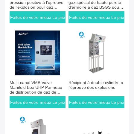
pression positive à l'épreuve
gaz spécial de haute pureté
de l'explosion pour gaz
d'armoire à gaz BSGS pour
Silane et Éthylène
semi-conducteur pour usine
de fabrication de plaquettes
Faites de votre mieux Le prix
Faites de votre mieux Le prix
OEM ODM personnalisé CE
certifié ISO
approvisionnement direct en
vrac d'usine
Faites de votre mieux Le prix
Faites de votre mieux Le prix
Multi-canal VMB Valve
Récipient à double cylindre à
Manifold Box UHP Panneau
l'épreuve des explosions
de distribution de gaz de
haute pureté Semi-
conducteur Wafer Fab VMB
Faites de votre mieux Le prix
Faites de votre mieux Le prix
Cabinet OEM ODM
personnalisé CE ISO