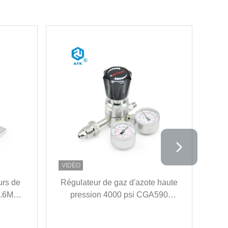
VIDÉO
urs de
Régulateur de gaz d'azote haute
M
1.6Mpa
pression 4000 psi CGA590
r
ant
connecteur de bouteille de gaz
au