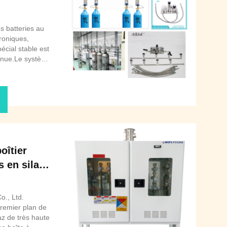
ase
s batteries au
troniques,
écial stable est
tinue.Le système
 critique entre
tilisation
té, ...
oîtier
s en silane
rité pour
tion de
., Ltd.
t de
remier plan de
az de très haute
aïques