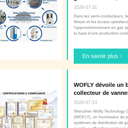
et équipement de b
2026-07-31
Dans les semi-conducteurs, le
lithium et les écrans optoélec
l'approvisionnement en gaz sp
la base d'une production con
de remplissage du gaz le nœud
la source de gaz et le point d'u
détermine directement la sécuri
En savoir plus
WOFLY dévoile un b
collecteur de vanne
(VMB) de haute sécu
2026-07-13
renforcer la fabrica
Shenzhen Wofly Technology Co
semi-conducteurs e
(WOFLY), un fournisseur de p
systèmes de distribution de g
panneaux photovolt