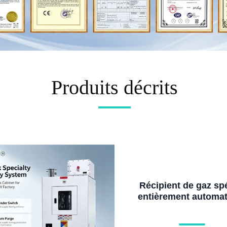
Produits décrits
Récipient de gaz spé
entièrement automa