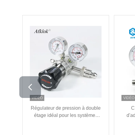
VIDÉO
VIDÉO
Régulateur de pression à double
C
étage idéal pour les systèmes
d'a
industriels de haute précision
pres