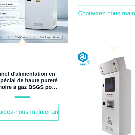
Contactez-nous main
net d'alimentation en
pécial de haute pureté
moire à gaz BSGS pour
mi-conducteur pour
ine de fabrication de
laquettes OEM ODM
actez-nous maintenant
nnalisé CE certifié ISO
rovisionnement direct
en vrac d'usine