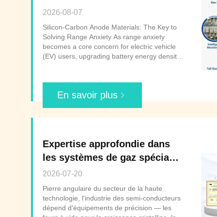
Materials Industry
2026-08-07
Silicon-Carbon Anode Materials: The Key to
Solving Range Anxiety As range anxiety
becomes a core concern for electric vehicle
(EV) users, upgrading battery energy density
has become the industry's primary
competitive battleground — and silicon-
carbon anode materials are the standout star.
En savoir plus
Compared ...
Expertise approfondie dans
les systèmes de gaz spéciaux
pour les équipements de fours
2026-07-20
de semi-conducteurs
Pierre angulaire du secteur de la haute
technologie, l'industrie des semi-conducteurs
dépend d'équipements de précision — les