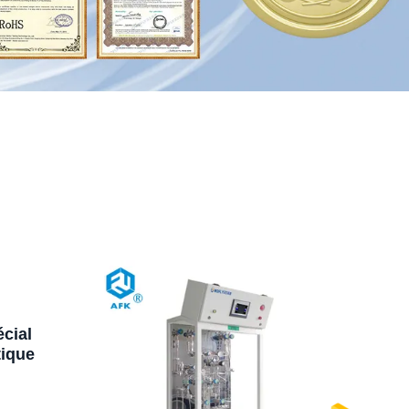
cial
tique