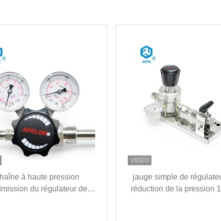
VIDÉO
haîne à haute pression
jauge simple de régulate
dmission du régulateur de
réduction de la pression 
sion d'acier inoxydable de
avec le robinet à tourn
CO2 4000psi
sphérique de panne