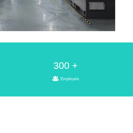
300 +
Employés