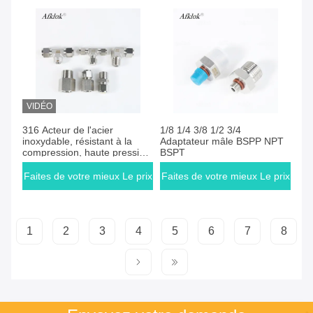
VIDÉO
Faites de votre mieux Le prix
Faites de votre mieux Le prix
316 Acteur de l'acier
1/8 1/4 3/8 1/2 3/4
inoxydable, résistant à la
Adaptateur mâle BSPP NPT
compression, haute pression,
BSPT
50 bar, résistant à la
corrosion, type ferrule, à
Faites de votre mieux Le prix
Faites de votre mieux Le prix
libération rapide
1
2
3
4
5
6
7
8