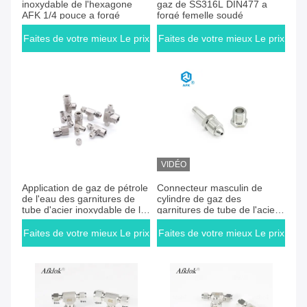
inoxydable de l'hexagone
gaz de SS316L DIN477 a
AFK 1/4 pouce a forgé
forgé femelle soudé
Faites de votre mieux Le prix
Faites de votre mieux Le prix
VIDÉO
Faites de votre mieux Le prix
Faites de votre mieux Le prix
Application de gaz de pétrole
Connecteur masculin de
de l'eau des garnitures de
cylindre de gaz des
tube d'acier inoxydable de la
garnitures de tube de l'acier
haute pression 316 3000PSI
inoxydable UNI4412 316
TNP
Faites de votre mieux Le prix
Faites de votre mieux Le prix