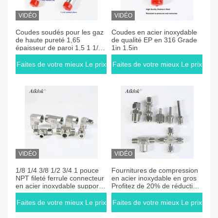
VIDÉO
VIDÉO
Faites de votre mieux Le prix
Faites de votre mieux Le prix
Coudes soudés pour les gaz
Coudes en acier inoxydable
de haute pureté 1,65
de qualité EP en 316 Grade
épaisseur de paroi 1,5 1 1/4
1in 1.5in
EP
Faites de votre mieux Le prix
Faites de votre mieux Le prix
VIDÉO
VIDÉO
Faites de votre mieux Le prix
Faites de votre mieux Le prix
1/8 1/4 3/8 1/2 3/4 1 pouce
Fournitures de compression
NPT fileté ferrule connecteur
en acier inoxydable en gros
en acier inoxydable support
Profitez de 20% de réduction
imperméable
pour plus de 1000 pièces
personnalisation non
Faites de votre mieux Le prix
Faites de votre mieux Le prix
standard