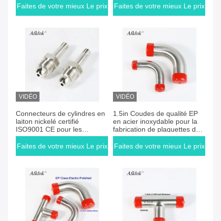
Faites de votre mieux Le prix
Faites de votre mieux Le prix
VIDÉO
VIDÉO
Faites de votre mieux Le prix
Faites de votre mieux Le prix
Connecteurs de cylindres en
1.5in Coudes de qualité EP
laiton nickelé certifié
en acier inoxydable pour la
ISO9001 CE pour les
fabrication de plaquettes de
applications dans le milieu
semi-conducteurs, systèmes
gazeux
WFI biopharmaceutiques
Faites de votre mieux Le prix
Faites de votre mieux Le prix