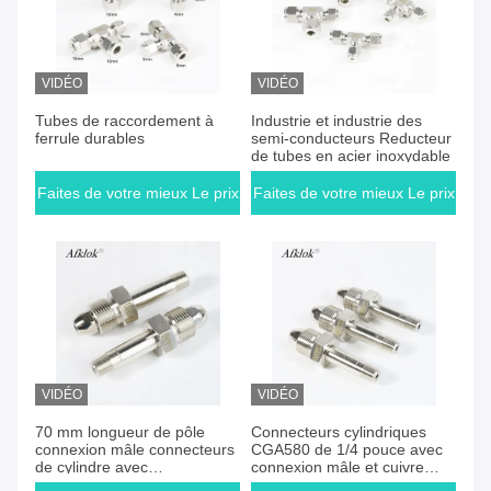
VIDÉO
VIDÉO
Faites de votre mieux Le prix
Faites de votre mieux Le prix
Tubes de raccordement à
Industrie et industrie des
ferrule durables
semi-conducteurs Reducteur
de tubes en acier inoxydable
Faites de votre mieux Le prix
Faites de votre mieux Le prix
VIDÉO
VIDÉO
Faites de votre mieux Le prix
Faites de votre mieux Le prix
70 mm longueur de pôle
Connecteurs cylindriques
connexion mâle connecteurs
CGA580 de 1/4 pouce avec
de cylindre avec
connexion mâle et cuivre
consommation
nickelé