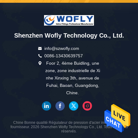
Shenzhen Wofly Technology Co., Ltd.
info@szwofly.com
0086-13430639757
Foor 2, 4ème Buidling, une
zone, zone industrielle de Xi
nhe Xinxing 3th, avenue de
Fuhai, Baoan, Guangdong,
Chine.
Chine Bonne qualité Régulateur de pression d'acier inoxydable Le
fournisseur. 2026 Shenzhen Wofly Technology Co., Ltd. Tous les droits
réservés.