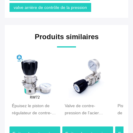
valve arrière de contrôle de la pression
Produits similaires
Épuisez le piston de
Valve de contre-
Piston 
régulateur de contre-
pression de l'acier
de valve
pression - l'atmosphère
inoxydable RW71,
d'air d'
sentie cc/sec du taux
régulateur de pression
Configur