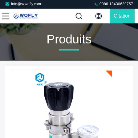
info@szwofly.com
0086-13430639757
Citation
Produits