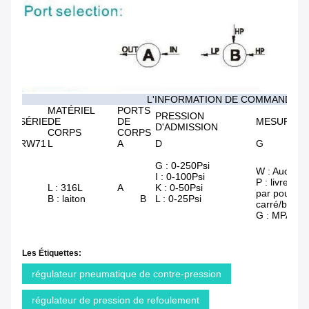
L'INFORMATION DE COMMANDE
MATÉRIEL
PORTS
PRESSION
SÉRIE
DE
DE
MESURES
D'ADMISSION
CORPS
CORPS
RW71
L
A
D
G
G : 0-250Psi
W : Aucun
I : 0-100Psi
P : livre
L : 316L
A
K : 0-50Psi
par pouce
B : laiton
B
L : 0-25Psi
carré/barre
G : MPA
Les Étiquettes:
régulateur pneumatique de contre-pression
régulateur de pression de refoulement