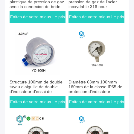
plastique de pression de gaz
pression de gaz de l'acier
avec la connexion de bride
inoxydable 316 pour
de mesure diaphragme de 3
l'oxygène et l'acétylène de
pouces
grande précision
Faites de votre mieux Le prix
Faites de votre mieux Le prix
Faites de votre mieux Le prix
Faites de votre mieux Le prix
Structure 100mm de double
Diamètre 63mm 100nmm
tuyau d'aiguille de double
160mm de la classe IP65 de
d'indicateur d'essai de
protection d'indicateur
pression de gaz d'acier
d'essai de pression de gaz
inoxydable
de YTQ-100H
Faites de votre mieux Le prix
Faites de votre mieux Le prix