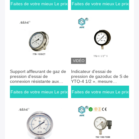
Faites de votre mieux Le prix
Faites de votre mieux Le prix
VIDÉO
Faites de votre mieux Le prix
Faites de votre mieux Le prix
Support affleurant de gaz de
Indicateur d'essai de
pression d'essai de
pression de gazoduc de S de
connexion résistante aux
YTQ-4 1/2 », mesure
vibrations d'indicateur de
naturelle de manomètre à
retour
gaz IP65
Faites de votre mieux Le prix
Faites de votre mieux Le prix