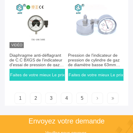
VIDÉO
Faites de votre mieux Le prix
Faites de votre mieux Le prix
Diaphragme anti-déflagrant
Pression de l'indicateur de
de C.C BXGS de l'indicateur
pression de cylindre de gaz
d'essai de pression de gaz
de diamètre basse 63mm
8V scellé
tout l'acier inoxydable
Faites de votre mieux Le prix
Faites de votre mieux Le prix
1
2
3
4
5
Envoyez votre demande
Veuillez nous envoyer 