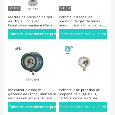
VIDÉO
VIDÉO
Faites de votre mieux Le prix
Faites de votre mieux Le prix
Mesure de pression de gaz
Indicateur d'essai de
de Digital Lpg avec
pression de gaz de basse
l'application sanitaire d'acier
tension deux - ligne diamètre
inoxydable de diaphragme
100/150mm
Faites de votre mieux Le prix
Faites de votre mieux Le prix
Faites de votre mieux Le prix
Faites de votre mieux Le prix
Indicateur d'essai de
Indicateur de pression de
gazoduc de Digital, indicateur
propane de YTQ-100H,
de pression anti-déflagrant
certification de la CE de
de vide de contact électrique
mesure de manomètre de
pression de gaz
Faites de votre mieux Le prix
Faites de votre mieux Le prix