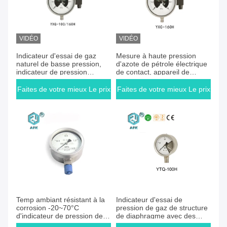
VIDÉO
VIDÉO
Faites de votre mieux Le prix
Faites de votre mieux Le prix
Indicateur d'essai de gaz
Mesure à haute pression
naturel de basse pression,
d'azote de pétrole électrique
indicateur de pression
de contact, appareil de
électrique de manomètre de
contrôle de mesure de
contact
pression de gaz
Faites de votre mieux Le prix
Faites de votre mieux Le prix
Faites de votre mieux Le prix
Faites de votre mieux Le prix
Temp ambiant résistant à la
Indicateur d'essai de
corrosion -20~70°C
pression de gaz de structure
d'indicateur de pression de
de diaphragme avec des
Lpg du propane SS316
verres de sûreté/cas