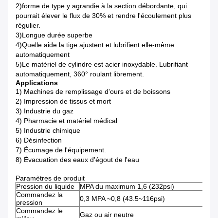
2)forme de type y agrandie à la section débordante, qui
pourrait élever le flux de 30% et rendre l'écoulement plus
régulier.
3)Longue durée superbe
4)Quelle aide la tige ajustent et lubrifient elle-même
automatiquement
5)Le matériel de cylindre est acier inoxydable. Lubrifiant
automatiquement, 360° roulant librement.
Applications
1) Machines de remplissage d'ours et de boissons
2) Impression de tissus et mort
3) Industrie du gaz
4) Pharmacie et matériel médical
5) Industrie chimique
6) Désinfection
7) Écumage de l'équipement.
8) Évacuation des eaux d'égout de l'eau
Paramètres de produit
Pression du liquide
MPA du maximum 1,6 (232psi)
Commandez la
0,3 MPA ~0,8 (43.5~116psi)
pression
Commandez le
Gaz ou air neutre