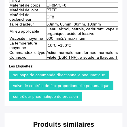
milieu
Matériel de corps
CF8M/CF8
Matériel de joint
PTFE
Matériel de
CF8
déclencheur
Taille d'acteur
50mm, 63mm, 80mm, 100mm
L'eau, alcool, pétrole, carburant, vapeur, gaz
Milieu applicable
organique, acide et lessive
Viscosité moyenne
600 mm2/s maximum
La température
-10℃-+180℃
moyenne
Commandez le type
Action normalement fermée, normalement ou
Connexion
Fileté (BSP, TNP), a soudé, à flasque, Tri bri
Les Étiquettes:
soupape de commande directionnelle pneumatique
valve de contrôle de flux proportionnelle pneumatique
contrôleur pneumatique de pression
Produits similaires