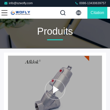
info@szwofly.com
0086-13430639757
Citation
Produits