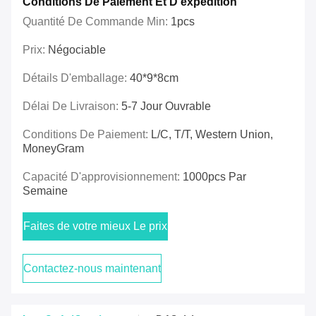
Conditions De Paiement Et D'expédition
Quantité De Commande Min:
1pcs
Prix:
Négociable
Détails D'emballage:
40*9*8cm
Délai De Livraison:
5-7 Jour Ouvrable
Conditions De Paiement:
L/C, T/T, Western Union,
MoneyGram
Capacité D'approvisionnement:
1000pcs Par
Semaine
Faites de votre mieux Le prix
Contactez-nous maintenant