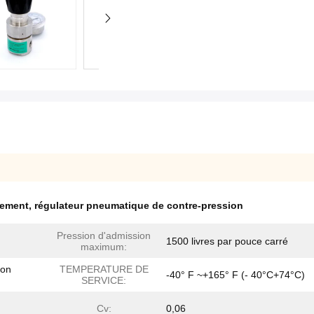
lement
,
régulateur pneumatique de contre-pression
Pression d'admission
1500 livres par pouce carré
maximum:
ion
TEMPERATURE DE
-40° F ~+165° F (- 40°C+74°C)
SERVICE:
Cv:
0,06