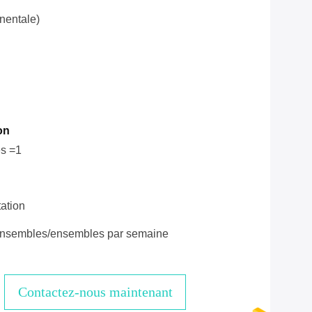
nentale)
on
s =1
ation
nsembles/ensembles par semaine
Contactez-nous maintenant