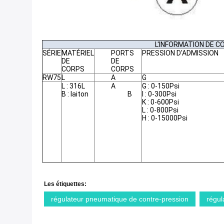
L'INFORMATION DE 
SÉRIE
MATÉRIEL
PORTS
PRESSION D'ADMISSION
DE
DE
CORPS
CORPS
RW75
L
A
G
L : 316L
A
G : 0-150Psi
B : laiton
B
I : 0-300Psi
K : 0-600Psi
L : 0-800Psi
H : 0-15000Psi
Les étiquettes:
régulateur pneumatique de contre-pression
régul