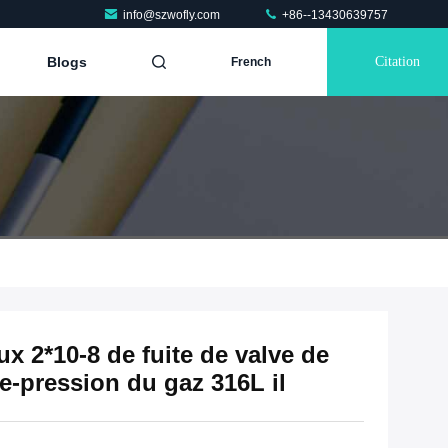
info@szwofly.com
+86--13430639757
Blogs
Citation
French
x 2*10-8 de fuite de valve de
re-pression du gaz 316L il