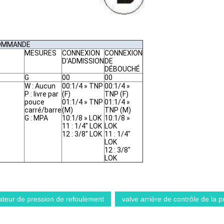
COMMANDE
MESURES
CONNEXION
CONNEXION
D'ADMISSION
DE
DÉBOUCHÉ
G
00
00
W : Aucun
00:1/4 » TNP
00:1/4 »
P : livre par
(F)
TNP (F)
pouce
01:1/4 » TNP
01:1/4 »
carré/barre
(M)
TNP (M)
G : MPA
10:1/8 » LOK
10:1/8 »
11 : 1/4" LOK
LOK
12 : 3/8" LOK
11 : 1/4"
LOK
12 : 3/8"
LOK
ateur de pression de refoulement
valve arrière de contrôle de la p