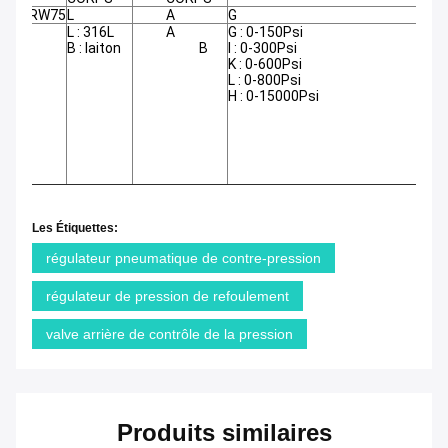
RW75
L
A
G
L : 316L
A
G : 0-150Psi
W
B : laiton
B
I : 0-300Psi
P
K : 0-600Psi
L : 0-800Psi
c
H : 0-15000Psi
G
Les Étiquettes:
régulateur pneumatique de contre-pression
régulateur de pression de refoulement
valve arrière de contrôle de la pression
Produits similaires