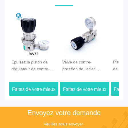
Épuisez le piston de
Valve de contre-
Piston 
régulateur de contre-
pression de l'acier
de valve
pression - l'atmosphère
inoxydable RW71,
d'air d'
sentie cc/sec du taux
régulateur de pression
Configur
Faites de votre mieux
Faites de votre mieux
Faites
2*10-8 de fuite il
pétrochimique de
refoulement
Le prix
Le prix
Envoyez votre demande
Veuillez nous envoyer 