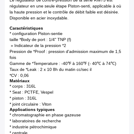
Le régulateur de contre-pression de la série RW75 est
régulateur en une seule étape Piston-senti, applicable à où
la haute pression et le contrôle de débit faible est désirée.
Disponible en acier inoxydable.
Caractéristiques
* configuration Piston-sentie
taille *Body de port : 1/4" TNP (f)
» Indicateur de la pression *2
Pression de *Proof : pression d'admission maximum de 1,5
fois
Gamme de *Temperature : -40℉ à 160℉ (- 40℃ à 74℃)
Taux de *Leak : 2 x 10 8h du matin cc/sec il
*CV : 0,06
Matériaux
* corps : 316L
* Seat : PCTFE, Vespel
* piston : 316L
* joint circulaire : Viton
Applications typiques
* chromatographie en phase gazeuse
* laboratoires de recherche
* industrie pétrochimique
* centrale