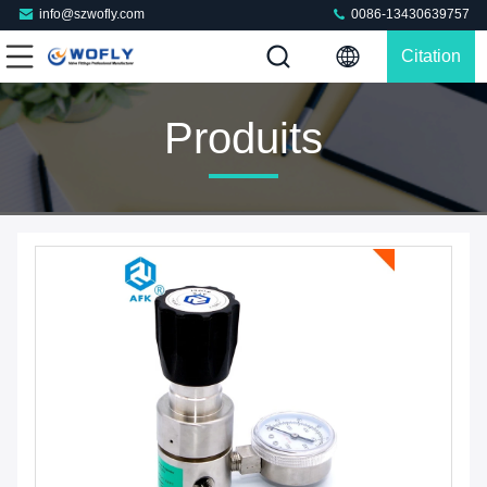
info@szwofly.com
0086-13430639757
Citation
Produits