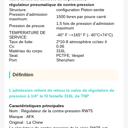
régulateur pneumatique de contre-pression
Structure:
configuration Piston-sentie
Pression d'admission
1500 livres par pouce carré
maximum:
1,5 fois de pression d'admission
Pression de preuve:
maximum
TEMPERATURE DE
-40° F ~+165° F (- 40°C+74°C)
SERVICE:
Taux de fuite:
2*10-8 atmosphère cc/sec il
Cv:
0,06
Matériau du corps:
316L
Seat:
PCTFE, Vespel
Port:
Shenzhen
Définition
L'admission relient de retour la valve de régulation de
pression à 1/4" le fil femelle 316L de TNP
Caractéristiques principales
Nom : Régulateur de la contre-pression RW75
Marque : AFK
Original : La Chine