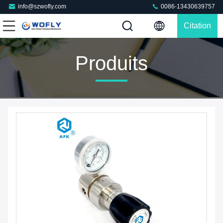
info@szwofly.com
0086-13430639757
Citation
Produits