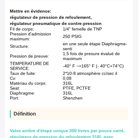
Mettre en évidence:
régulateur de pression de refoulement
,
régulateur pneumatique de contre-pression
Fil de corps:
1/4" femelle de TNP
Pression d'admission
250 PSIG
maximum:
en une seule étape Diaphragme-
Structure:
senti
1,5 fois de presure évalué de
Pression de preuve:
maximum
TEMPERATURE DE
-40° F ~+165° F (- 40°C+74°C)
SERVICE:
Taux de fuite:
2*10-8 atmosphère cc/sec il
Cv:
0,08
Matériau du corps:
316L
Seat:
PTFE, PCTFE
Diaphragme:
316L
Port:
Shenzhen
Définition
Valve arrière d'étape unique 300 livres par pouce carré,
régulateur de pression du refoulement 316L avec