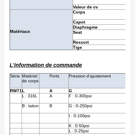
Valeur de cv
Corps
Capot
Diaphragme
Matériaux
Seat
Ressort
Tige
L'information de commande
Série
Matériel
Ports
Pression d'ajustement
de corps
RW71
L
A
G
L : 316L
A
F : 0-300psi
B : laiton
B
G : 0-250psi
I : 0-100psi
K : 0-50psi
L : 0-25psi