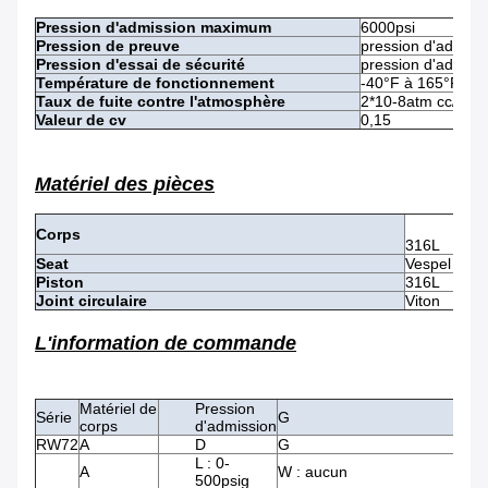
Pression d'admission maximum
6000psi
Pression de preuve
pression d'admis
Pression d'essai de sécurité
pression d'admiss
Température de fonctionnement
-40°F à 165°F/à -
Taux de fuite contre l'atmosphère
2*10-8atm cc/sec i
Valeur de cv
0,15
Matériel des pièces
Corps
316L
Seat
Vespel
Piston
316L
Joint circulaire
Viton
L'information de commande
Matériel de
Pression
Série
G
corps
d'admission
RW72
A
D
G
L : 0-
A
W : aucun
500psig