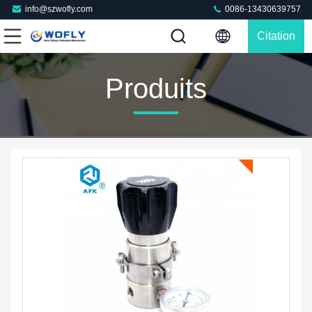
info@szwofly.com
0086-13430639757
Citation
Produits