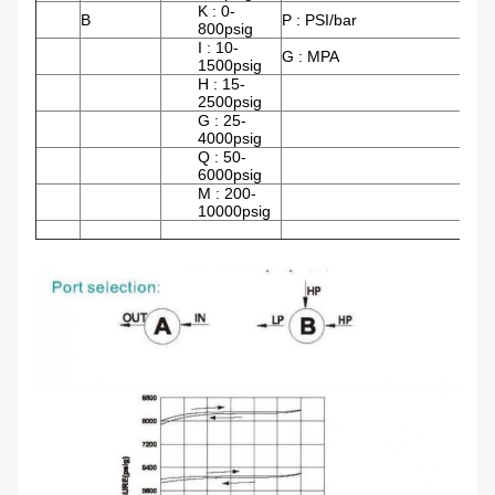
K : 0-
B
P : PSI/bar
800psig
I : 10-
G : MPA
1500psig
H : 15-
2500psig
G : 25-
4000psig
Q : 50-
6000psig
M : 200-
10000psig