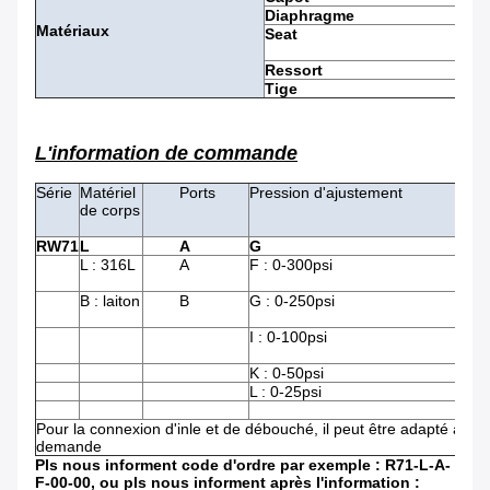
Diaphragme
Matériaux
Seat
Ressort
Tige
L'information de commande
Série
Matériel
Ports
Pression d'ajustement
de corps
RW71
L
A
G
L : 316L
A
F : 0-300psi
B : laiton
B
G : 0-250psi
I : 0-100psi
K : 0-50psi
L : 0-25psi
Pour la connexion d'inle et de débouché, il peut être adapté aux b
demande
Pls nous informent code d'ordre par exemple : R71-L-A-
F-00-00, ou pls nous informent après l'information :