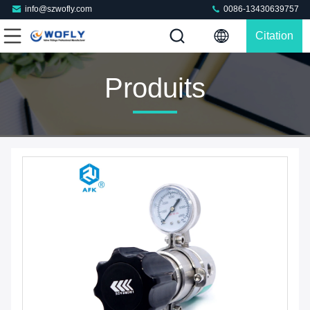
info@szwofly.com
0086-13430639757
Citation
Produits