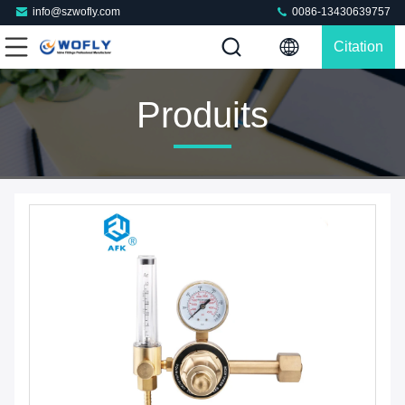
info@szwofly.com
0086-13430639757
Citation
Produits