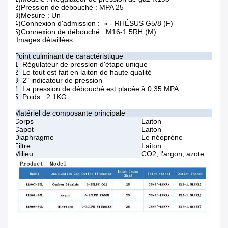
2)Pression de débouché : MPA 25
3)Mesure : Un
4)Connexion d'admission : » - RHÉSUS G5/8 (F)
5)Connexion de débouché : M16-1.5RH (M)
Images détaillées
Point culminant de caractéristique
1
Régulateur de pression d'étape unique
2
Le tout est fait en laiton de haute qualité
3
2" indicateur de pression
4
La pression de débouché est placée à 0,35 MPA
5
Poids : 2.1KG
Matériel de composante principale
Corps
Laiton
Capot
Laiton
Diaphragme
Le néoprène
Filtre
Laiton
Milieu
CO2, l'argon, azote