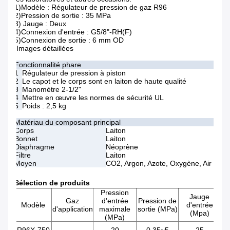
1)Modèle : Régulateur de pression de gaz R96
2)Pression de sortie : 35 MPa
3) Jauge : Deux
4)Connexion d'entrée : G5/8"-RH(F)
5)Connexion de sortie : 6 mm OD
Images détaillées
Fonctionnalité phare
1
Régulateur de pression à piston
2
Le capot et le corps sont en laiton de haute qualité
3
Manomètre 2-1/2"
4
Mettre en œuvre les normes de sécurité UL
5
Poids : 2,5 kg
Matériau du composant principal
Corps
Laiton
Bonnet
Laiton
Diaphragme
Néoprène
Filtre
Laiton
Moyen
CO2, Argon, Azote, Oxygène, Air
Sélection de produits
Pression
Jauge
Gaz
d'entrée
Pression de
J
Modèle
d'entrée
d'application
maximale
sortie (MPa)
so
(Mpa)
(MPa)