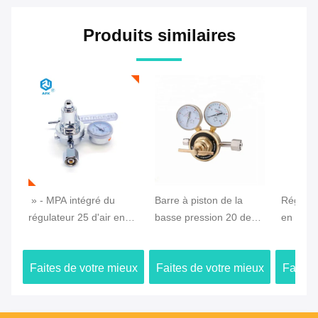
Produits similaires
» - MPA intégré du
Barre à piston de la
Régulat
régulateur 25 d'air en
basse pression 20 de
en lait
laiton de Rhésus G5/8
régulateur de pression
régulat
avec une certification de
d'hélium avec deux
d'écoul
Faites de votre mieux
Faites de votre mieux
Faites
la CE de mesure
mesures
barre de
Le prix
Le prix