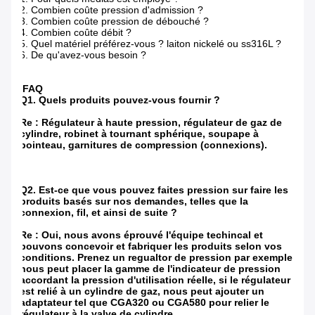
2. Combien coûte pression d'admission ?
3. Combien coûte pression de débouché ?
4. Combien coûte débit ?
5. Quel matériel préférez-vous ? laiton nickelé ou ss316L ?
6. De qu'avez-vous besoin ?
FAQ
Q1. Quels produits pouvez-vous fournir ?
Re : Régulateur à haute pression, régulateur de gaz de
cylindre, robinet à tournant sphérique, soupape à
pointeau, garnitures de compression (connexions).
Q2. Est-ce que vous pouvez faites pression sur faire les
produits basés sur nos demandes, telles que la
connexion, fil, et ainsi de suite ?
Re : Oui, nous avons éprouvé l'équipe techincal et
pouvons concevoir et fabriquer les produits selon vos
conditions. Prenez un regualtor de pression par exemple,
nous peut placer la gamme de l'indicateur de pression
accordant la pression d'utilisation réelle, si le régulateur
est relié à un cylindre de gaz, nous peut ajouter un
adaptateur tel que CGA320 ou CGA580 pour relier le
régulateur à la valve de cylindre.