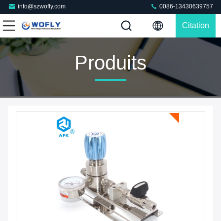
info@szwofly.com
0086-13430639757
Citation
Produits