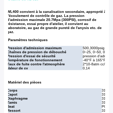
WL400 convient à la canalisation secondaire, approprié à
l'écoulement de contrôle de gaz. La pression
d'admission maximale 20.7Mpa (300PSI), corrosif de
résistance, essai propre d'atelier, il convient au
laboratoire, au gaz de grande pureté de l'anysis etc. de
gaz.
Paramètres techniques
Pression d'admission maximum
500,3000psig
Chaînes de pression de débouché
0~25, 0~50, 0~50
Pression d'essai de sécurité
pression d'admiss
Température de fonctionnement
-40°F à 165°F/à -4
Taux de fuite contre l'atmosphère
2*10-8atm cc/sec il
Valeur de cv
0,14
Matériel des pièces
Corps
316L
Capot
316L. 
Diaphragme
316L
Tamis
316L 
Seat
PCTFE,
Ressort
316L