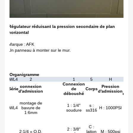
Régulateur réduisant la pression secondaire de plan
horizontal
Marque : AFK
Un panneau à monter sur le mur.
Organigramme
WL4
2
1
5
H
Connexion
pres
connexion
Pression
Série
de
Corps
d
d'admission
d'admission
débouché
débo
1h
montage de
LI
1 : 1/4"
s :
WL4
bavure de
H : 1000PSI
P
soudure
ss316
1:6mm
PO
CA
2h
C :
LI
2 : 3/8"
2:1/4 « O.D.
laiton
M : 500psi
P