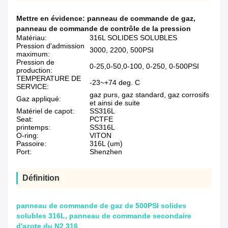
Mettre en évidence:
panneau de commande de gaz
,
panneau de commande de contrôle de la pression
Matériau:
316L SOLIDES SOLUBLES
Pression d'admission
3000, 2200, 500PSI
maximum:
Pression de
0-25,0-50,0-100, 0-250, 0-500PSI
production:
TEMPERATURE DE
-23~+74 deg. C
SERVICE:
gaz purs, gaz standard, gaz corrosifs
Gaz appliqué:
et ainsi de suite
Matériel de capot:
SS316L
Seat:
PCTFE
printemps:
SS316L
O-ring:
VITON
Passoire:
316L (um)
Port:
Shenzhen
Définition
panneau de commande de gaz de 500PSI solides
solubles 316L, panneau de commande secondaire
d'azote du N2 316