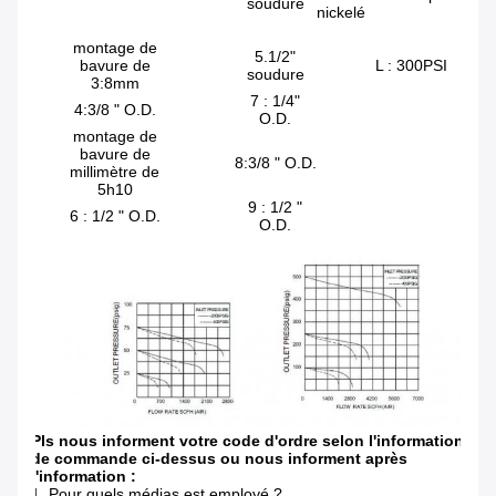
soudure
nickelé
PO
CA
montage de
5.1/2"
bavure de
L : 300PSI
3:10
soudure
3:8mm
7 : 1/4"
4:3/8 " O.D.
4:15
O.D.
montage de
bavure de
8:3/8 " O.D.
5:25
millimètre de
5h10
9 : 1/2 "
6 : 1/2 " O.D.
O.D.
Pls nous informent votre code d'ordre selon l'information
de commande ci-dessus ou nous informent après
l'information :
1. Pour quels médias est employé ?