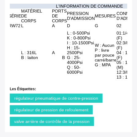
L'INFORMATION DE COMMANDE
MATÉRIEL
PORTS
PRESSION
CONNEXI
SÉRIE
DE
DE
MESURES
D'ADMISSION
D'ADMISS
CORPS
CORPS
RW72
L
A
D
G
02
L : 0-500Psi
01:1/4 " 
K : 0-800Psi
(F)
I : 10-1500Psi
02:3/8 " 
W : Aucun
H : 15-
(F)
P : livre
L : 316L
A
2500Psi
04 : 1/2 "
par pouce
B : laiton
B
G : 25-
(F)
carré/barre
4000Psi
05 : 1/2 "
G : MPA
Q : 50-
(M)
6000Psi
12:3/8 " 
13 : 1/2 "
Les Étiquettes:
régulateur pneumatique de contre-pression
régulateur de pression de refoulement
valve arrière de contrôle de la pression