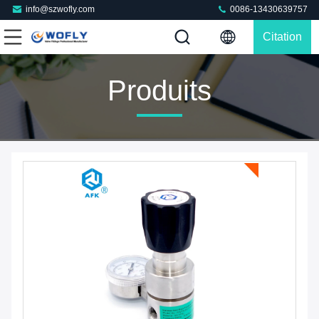
info@szwofly.com
0086-13430639757
Citation
Produits