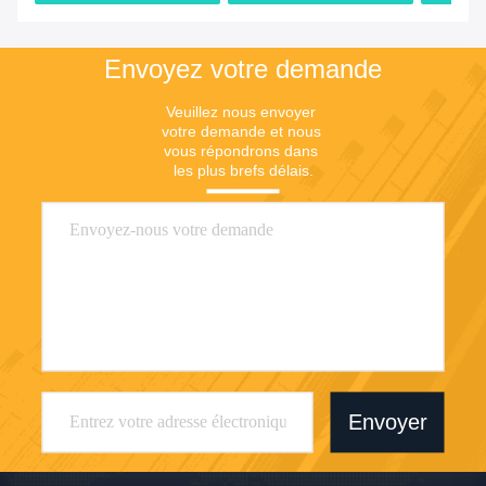
d'olive
Le prix
Le prix
Envoyez votre demande
Veuillez nous envoyer 
votre demande et nous 
vous répondrons dans 
les plus brefs délais.
Envoyer