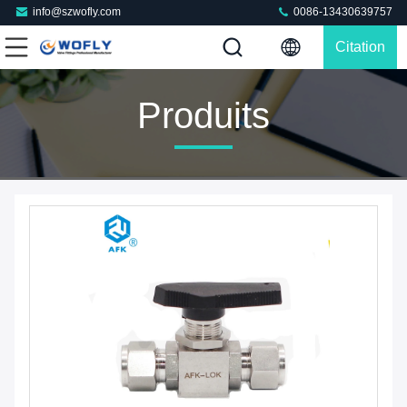
info@szwofly.com
0086-13430639757
Citation
Produits