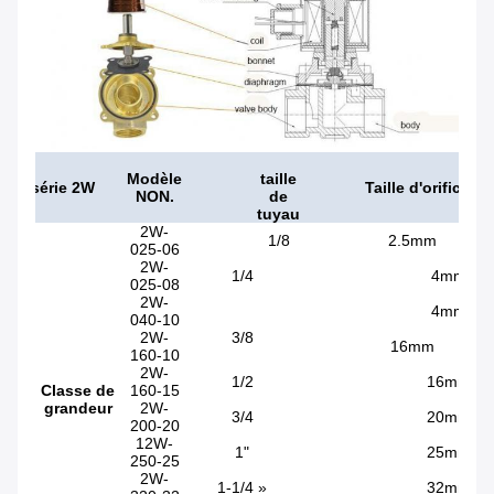
Modèle
taille
série 2W
Taille d'orifice
NON.
de
tuyau
2W-
1/8
2.5mm
025-06
2W-
1/4
4mm
025-08
2W-
4mm
040-10
2W-
3/8
16mm
160-10
2W-
1/2
16mm
Classe de
160-15
grandeur
2W-
3/4
20mm
200-20
12W-
1"
25mm
250-25
2W-
1-1/4 »
32mm