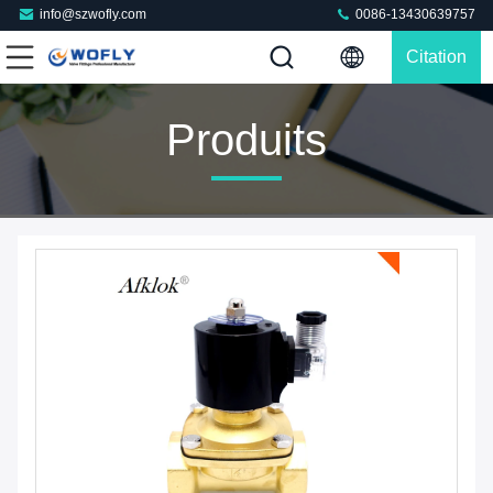
info@szwofly.com
0086-13430639757
Citation
Produits