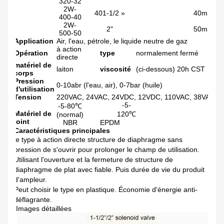
320-32
2W-
401-1/2 »
40mm
400-40
2W-
2"
50mm
500-50
Application
Air, l'eau, pétrole, le liquide neutre de gaz
à action
Opération
type
normalement fermé
directe
matériel de
laiton
viscosité
(ci-dessous) 20h CST
corps
Pression
0-10abr (l'eau, air), 0-7bar (huile)
d'utilisation
Tension
220VAC, 24VAC, 24VDC, 12VDC, 110VAC, 38VAC (p
-5-
-5-80℃
Matériel de
120℃
(normal)
joint
NBR
EPDM
Caractéristiques principales
le type à action directe structure de diaphragme sans
pression de s'ouvrir pour prolonger le champ de utilisation.
Utilisant l'ouverture et la fermeture de structure de
diaphragme de plat avec fiable. Puis durée de vie du produit
d'ampleur.
Peut choisir le type en plastique. Économie d'énergie anti-
déflagrante.
Images détaillées