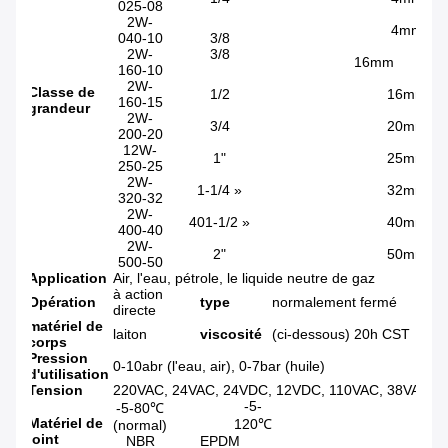
025-08
2W-
4mm
040-10
3/8
2W-
3/8
16mm
160-10
2W-
Classe de
1/2
16mm
160-15
grandeur
2W-
3/4
20mm
200-20
12W-
1"
25mm
250-25
2W-
1-1/4 »
32mm
320-32
2W-
401-1/2 »
40mm
400-40
2W-
2"
50mm
500-50
Application
Air, l'eau, pétrole, le liquide neutre de gaz
à action
Opération
type
normalement fermé
directe
matériel de
laiton
viscosité
(ci-dessous) 20h CST
corps
Pression
0-10abr (l'eau, air), 0-7bar (huile)
d'utilisation
Tension
220VAC, 24VAC, 24VDC, 12VDC, 110VAC, 38VAC (p
-5-
-5-80℃
Matériel de
120℃
(normal)
joint
NBR
EPDM