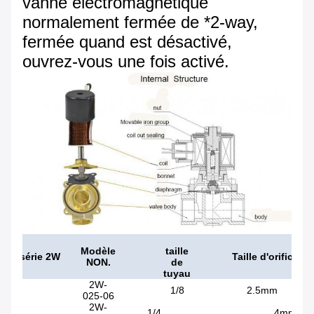
vanne électromagnétique
normalement fermée de *2-way,
fermée quand est désactivé,
ouvrez-vous une fois activé.
Modèle
taille
série 2W
Taille d'orifice
NON.
de
tuyau
2W-
1/8
2.5mm
025-06
2W-
1/4
4mm