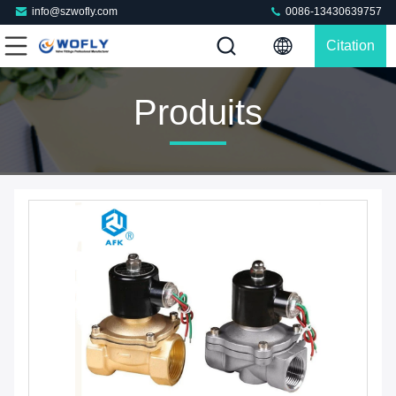
info@szwofly.com
0086-13430639757
Citation
Produits