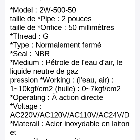
*Model : 2W-500-50
taille de *Pipe : 2 pouces
taille de *Orifice : 50 millimètres
*Thread : G
*Type : Normalement fermé
*Seal : NBR
*Medium : Pétrole de l'eau d'air, le
liquide neutre de gaz
pression *Working : (l'eau, air) :
1~10kgf/cm2 (huile) : 0~7kgf/cm2
*Operating : À action directe
*Voltage :
AC220V/AC120V/AC110V/AC24V/DC2
*Materail : Acier inoxydable en laiton
et