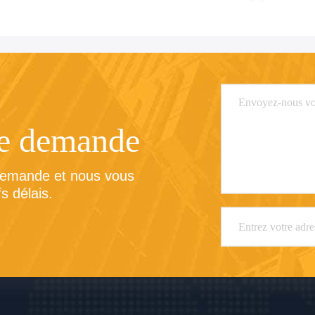
re demande
demande et nous vous 
s délais.