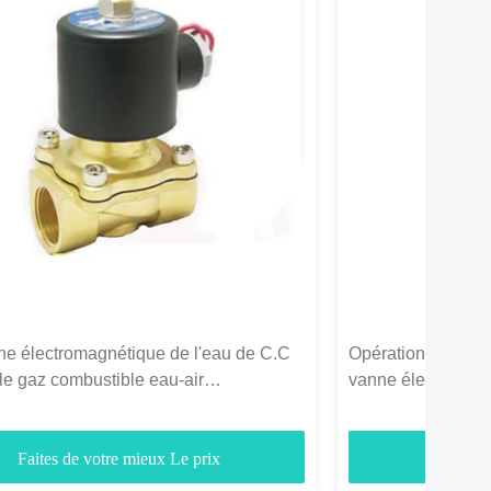
e électromagnétique de l'eau de C.C
Opération pilote e
 le gaz combustible eau-air
vanne électromagn
ment fermé
160-15B
Faites de votre mieux Le prix
Faites d