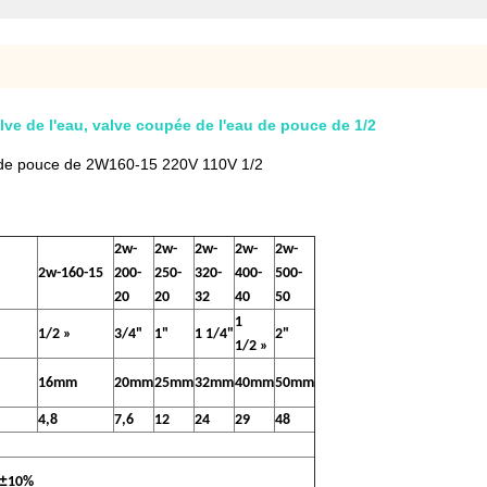
ve de l'eau, valve coupée de l'eau de pouce de 1/2
 de pouce de 2W160-15 220V 110V 1/2
2w-
2w-
2w-
2w-
2w-
2w-160-15
200-
250-
320-
400-
500-
20
20
32
40
50
1
1/2 »
3/4"
1"
1 1/4"
2"
1/2 »
16mm
20mm
25mm
32mm
40mm
50mm
4,8
7,6
12
24
29
48
±
10%