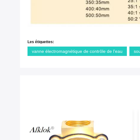
Les étiquettes:
vanne électromagnétique de contrôle de l'eau
so