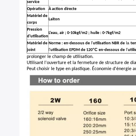
service
Opération
À action directe
Matériel de
Laiton
corps
Pression
L'eau, air ; 0-10kgf/m2 ; huile : 0-7kgf/m2
d'utilisation
l'
la
Matériel de
Norme : en-dessous de
utilisation NBR de
te
l'
°C
l'
joint
utilisation EPDM de 120
en-dessous de
util
prolonger le champ de utilisation.
Utilisant l'ouverture et la fermeture de structure de d
Peut choisir le type en plastique. Économie d'énergie a