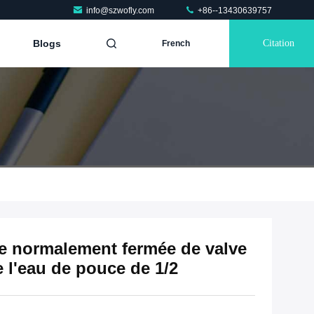
info@szwofly.com
+86--13430639757
Blogs
Citation
French
ue normalement fermée de valve
e l'eau de pouce de 1/2