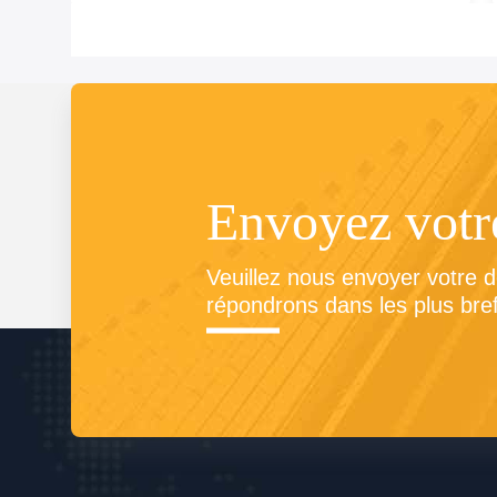
Envoyez vot
Veuillez nous envoyer votre 
répondrons dans les plus bref