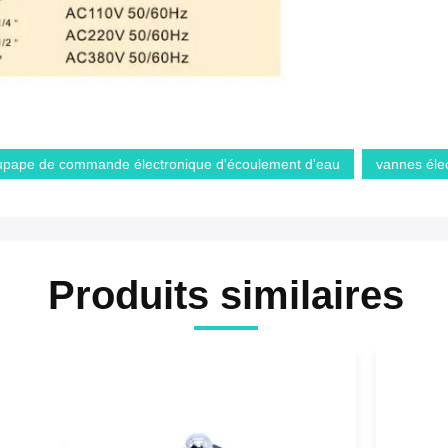
upape de commande électronique d'écoulement d'eau
vannes élec
Produits similaires