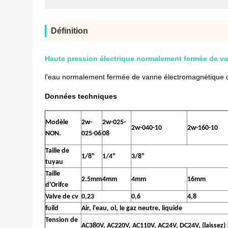
Définition
Haute pression électrique normalement fermée de val
l'eau normalement fermée de vanne électromagnétique
Données techniques
Modèle
2w-
2w-025-
2w-040-10
2w-160-10
NON.
025-06
08
Taille de
1/8"
1/4"
3/8"
tuyau
Taille
2.5mm
4mm
4mm
16mm
d'Orifce
Valve de cv
0,23
0,6
4,8
fuild
Air, l'eau, ol, le gaz neutre, liquide
Tension de
AC380V, AC220V, AC110V, AC24V, DC24V, (laissez)