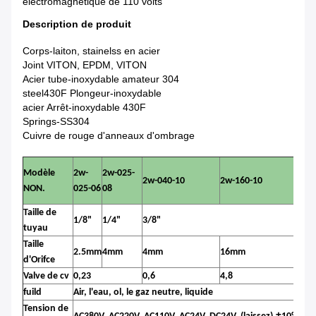
électromagnétique de 110 volts
Description de produit
Corps-laiton, stainelss en acier
Joint VITON, EPDM, VITON
Acier tube-inoxydable amateur 304
steel430F Plongeur-inoxydable
acier Arrêt-inoxydable 430F
Springs-SS304
Cuivre de rouge d'anneaux d'ombrage
Modèle
2w-
2w-025-
2w-040-10
2w-160-10
2w-
NON.
025-06
08
Taille de
1/8"
1/4"
3/8"
1/2
tuyau
Taille
2.5mm
4mm
4mm
16mm
16
d'Orifce
Valve de cv
0,23
0,6
4,8
4,8
fuild
Air, l'eau, ol, le gaz neutre, liquide
Tension de
±