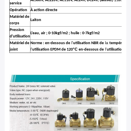
AC380V, AC220V, AC110V, AC24V, DC24V, (laissez)
10%
service
Opération
À action directe
Ty
Matériel de
Laiton
vis
corps
Pression
L'eau, air ; 0-10kgf/m2 ; huile : 0-7kgf/m2
d'utilisation
l'
la
Matériel de
Norme : en-dessous de
utilisation NBR de
température 
l'
°C
l'
joint
utilisation EPDM de 120
en-dessous de
utilisation VI