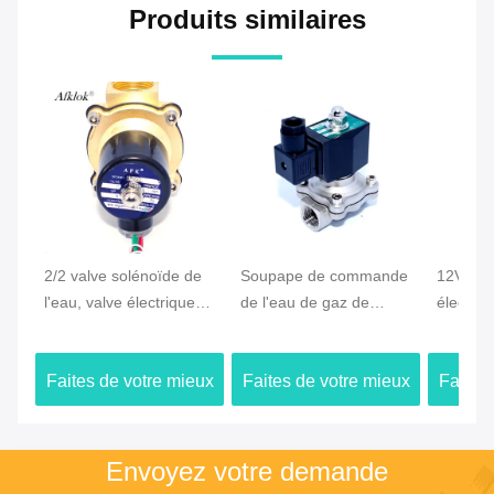
Produits similaires
2/2 valve solénoïde de
Soupape de commande
12V va
l'eau, valve électrique
de l'eau de gaz de
électro
de l'eau de 2 pouces
basse tension, valve
l'eau de
avec le fil de TNP
électrique de 20h CST
gaz com
Faites de votre mieux
Faites de votre mieux
Faites
pour l'écoulement d'eau
normale
Le prix
Le prix
Envoyez votre demande