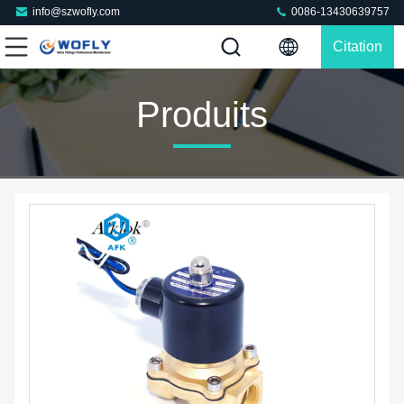
info@szwofly.com
0086-13430639757
Citation
Produits