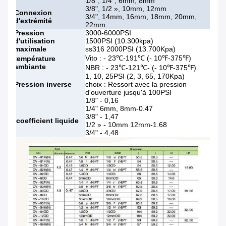
1/8", 1/4", 6mm, 8mm
3/8", 1/2 », 10mm, 12mm
Connexion
3/4", 14mm, 16mm, 18mm, 20mm,
d'extrémité
22mm
Pression
3000-6000PSI
d'utilisation
1500PSI (10.300kpa)
maximale
ss316 2000PSI (13.700Kpa)
Vito : - 23℃-191℃ (- 10℉-375℉)
température
ambiante
NBR : - 23℃-121℃- (- 10℉-375℉)
1, 10, 25PSI (2, 3, 65, 170Kpa)
Pression inverse
choix : Ressort avec la pression
d'ouverture jusqu'à 100PSI
1/8" - 0,16
1/4" 6mm, 8mm-0.47
3/8" - 1,47
coefficient liquide
1/2 » - 10mm 12mm-1.68
3/4" - 4,48