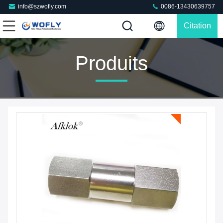
info@szwofly.com
0086-13430639757
Citation
Produits