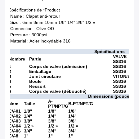
Spécifications de *Product
*Name : Clapet anti-retour
*Size : 6mm 8mm 10mm 1/8" 1/4" 3/8" 1/2 »
*Connection : Olive OD
*Pressure : 3000psi
*Material : Acier inoxydable 316
Spécifications
VALVE
Nombre
Partie
SS316
1
Corps de valve (admission)
SS316
2
Emballage
SS316
3
Joint circulaire
VITON/BUN
4
Boule
SS316
5
Ressort
SS316
6
Corps de valve (débouché)
SS316
Dimensions (pouce)
A-
Nom
Taille
B-PT/NPT/G
PT/NPT/G
CV-01
1/8"
1/8"
1/8"
CV-02
1/4"
1/4"
1/4"
CV-03
3/8"
3/8"
3/8"
CV-04
1/2 »
1/2 »
1/2 »
CV-06
3/4"
3/4"
3/4"
CV-8
1"
1"
1"