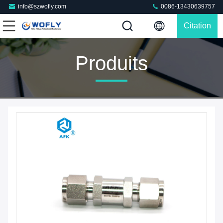
info@szwofly.com
0086-13430639757
Citation
Produits