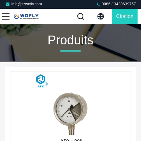
info@szwofly.com
0086-13430639757
Citation
Produits