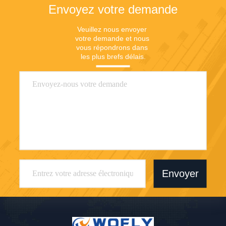
Envoyez votre demande
Veuillez nous envoyer 
votre demande et nous 
vous répondrons dans 
les plus brefs délais.
Envoyer