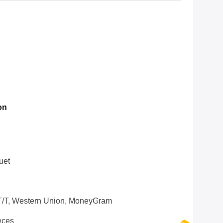
on
uet
 T/T, Western Union, MoneyGram
èces