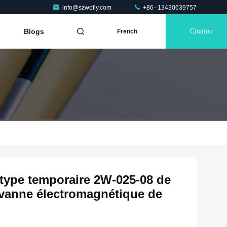
info@szwofly.com
+86--13430639757
Blogs
Citation
French
e type temporaire 2W-025-08 de
 vanne électromagnétique de