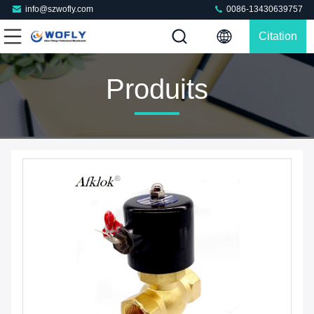
info@szwofly.com
0086-13430639757
Citation
Produits