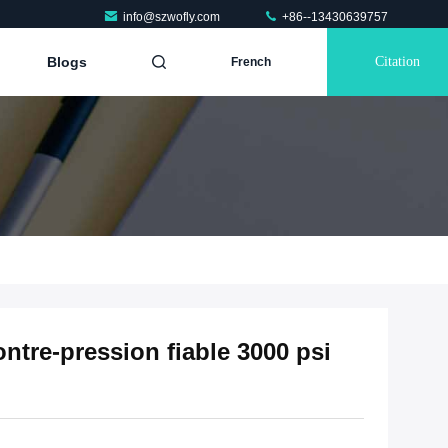
info@szwofly.com
+86--13430639757
Blogs
Citation
French
ontre-pression fiable 3000 psi