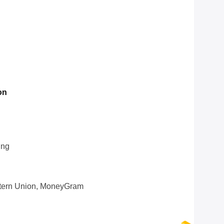
on
ing
estern Union, MoneyGram