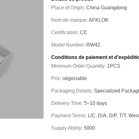
Place of Origin:
China Guangdong
Nom de marque:
AFKLOK
Certification:
CE
Model Number:
RW42
Conditions de paiement et d'expéditi
Minimum Order Quantity:
1PCS
Prix:
négociable
Packaging Details:
Specialized Packag
Delivery Time:
5~10 days
Payment Terms:
L/C, D/A, D/P, T/T, W
Supply Ability:
5000