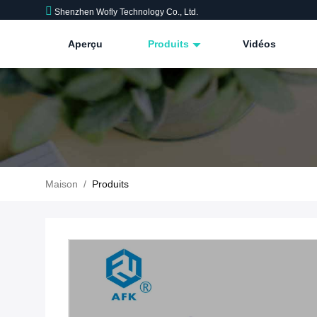
Shenzhen Wofly Technology Co., Ltd.
Aperçu
Produits
Vidéos
Maison
/
Produits