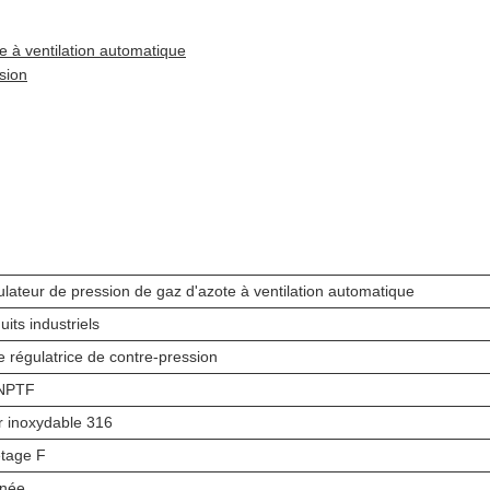
 à ventilation automatique
sion
lateur de pression de gaz d'azote à ventilation automatique
uits industriels
e régulatrice de contre-pression
 NPTF
r inoxydable 316
letage F
nnée