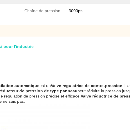
Chaîne de pression:
3000psi
i pour l'industrie
tilation automatique
est un
Valve régulatrice de contre-pression
Il s
 réducteur de pression de type panneau
peut réduire la pression jusq
e régulation de pression précise et efficace.
Valve réductrice de pres
Je ne sais pas.