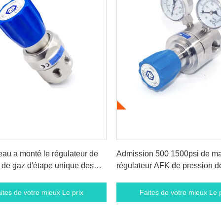
ites de votre mieux Le prix
Faites de votre mieux Le p
au a monté le régulateur de
Admission 500 1500psi de m
 de gaz d'étape unique des
régulateur AFK de pression d
s d'acier inoxydable 100 livres
d'acier inoxydable d'argon de
e carré
pression
ites de votre mieux Le prix
Faites de votre mieux Le p