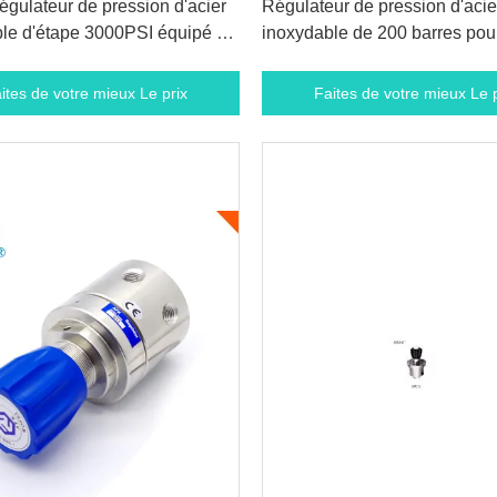
égulateur de pression d'acier
Régulateur de pression d'acie
le d'étape 3000PSI équipé du
inoxydable de 200 barres pour
à tournant sphérique
certification de la CE de 3000 
pouce carré
ites de votre mieux Le prix
Faites de votre mieux Le p