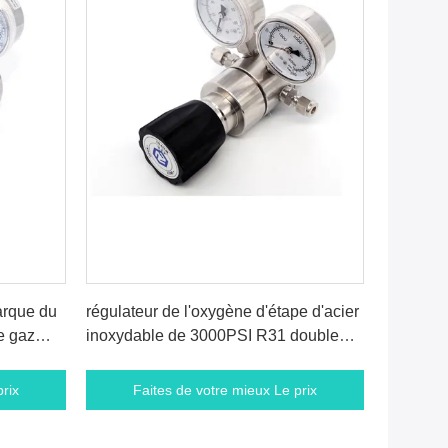
rix
Faites de votre mieux Le prix
arque du
régulateur de l'oxygène d'étape d'acier
e gaz
inoxydable de 3000PSI R31 double
 basse
avec deux manomètres
rix
Faites de votre mieux Le prix