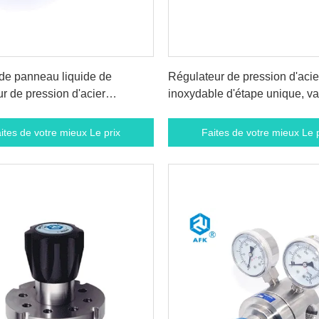
ites de votre mieux Le prix
Faites de votre mieux Le p
de panneau liquide de
Régulateur de pression d'acie
ur de pression d'acier
inoxydable d'étape unique, va
le avec le manomètre de
haute pression de régulateur d
ites de votre mieux Le prix
Faites de votre mieux Le p