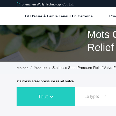
Shenzhen Wofly Technology Co., Ltd.
Fil D'acier À Faible Teneur En Carbone
Pro
Mots C
Relief
Produi
/
/
Stainless Steel Pressure Relief Valve 
Maison
Produits
stainless steel pressure relief valve
Tout
Le type:
Régulateur de pression d'acier inoxydabl