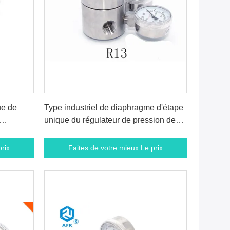
rix
Faites de votre mieux Le prix
ue de
Type industriel de diaphragme d'étape
unique du régulateur de pression de
élium
l'acier inoxydable 1000psi 1.8CV
rix
Faites de votre mieux Le prix