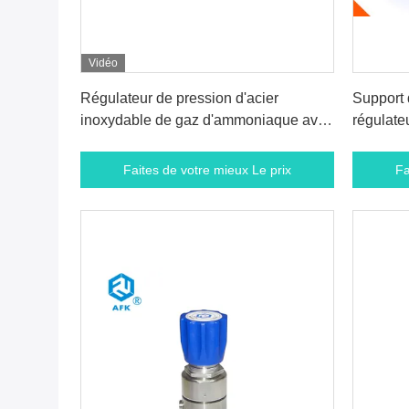
Vidéo
Faites de votre mieux Le prix
Fa
Régulateur de pression d'acier
Support 
inoxydable de gaz d'ammoniaque avec
régulate
le noyau de valve de plongeur 316L
inoxydab
mesure
Faites de votre mieux Le prix
Fa