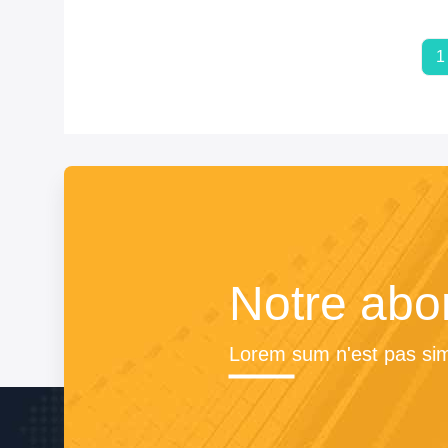
1
Notre ab
Lorem sum n'est pas sim