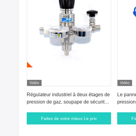
Vidéo
Vidéo
Faites de votre mieux Le prix
Fa
Régulateur industriel à deux étages de
Le panne
pression de gaz, soupape de sécurité
pression
de sécurité avec des mesures
syndicat
par pouc
Faites de votre mieux Le prix
Fa