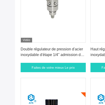
Vidéo
Faites de votre mieux Le prix
Fa
Double régulateur de pression d'acier
Haut rég
inoxydable d'étape 1/4" admission de
inoxydab
TNP 3000 livres par pouce carré de
valve ré
débouché 25 livres par pouce carré
Faites de votre mieux Le prix
Fa