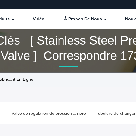
duits
Vidéo
À Propos De Nous
Nouv
lés [ Stainless Steel Pr
 Valve ] Correspondre 173
ts
Fabricant En Ligne
e
Valve de régulation de pression arrière
Tubulure de change