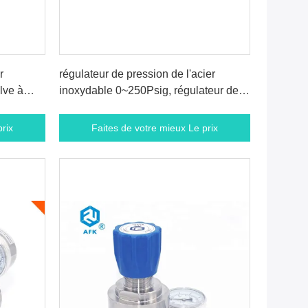
rix
Faites de votre mieux Le prix
r
régulateur de pression de l'acier
lve à
inoxydable 0~250Psig, régulateur de
'air
gaz d'acétylène pour le laser à gaz
rix
Faites de votre mieux Le prix