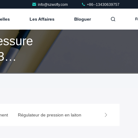
info@szwofly.com
+86--13430639757
elles
Les Affaires
Bloguer
F
essure
ment
Régulateur de pression en laiton
garnitures de tube d'aci