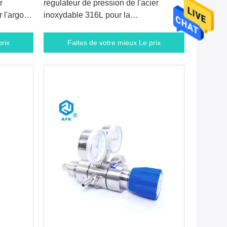
r
régulateur de pression de l'acier
 l'argon
inoxydable 316L pour la
livres par
chromatographie en phase gazeuse
6000PSI
rix
Faites de votre mieux Le prix