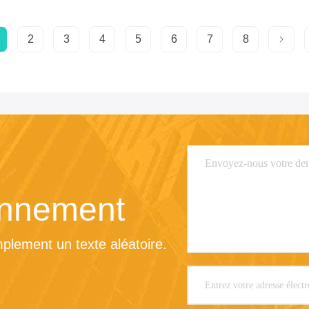
2
3
4
5
6
7
8
onnement
plement un texte aléatoire.