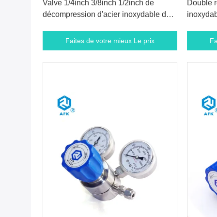
Valve 1/4inch 3/8inch 1/2inch de
Double r
décompression d'acier inoxydable de
inoxydab
sécurité de gaz d'AFK SS316
robinet 
Faites de votre mieux Le prix
Fa