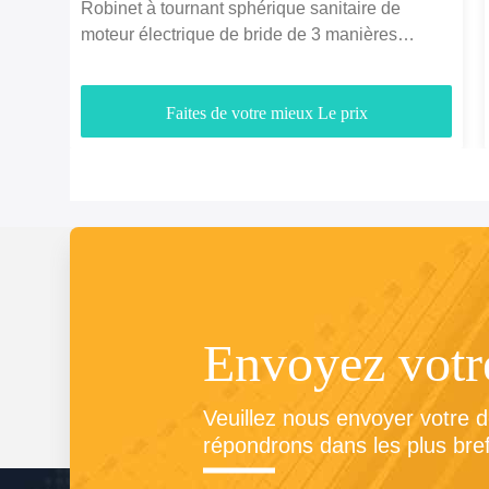
Robinet à tournant sphérique sanitaire de
moteur électrique de bride de 3 manières
d'acier inoxydable
Faites de votre mieux Le prix
Envoyez vot
Veuillez nous envoyer votre 
répondrons dans les plus bref