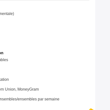
nentale)
on
mbles
ation
tern Union, MoneyGram
nsembles/ensembles par semaine