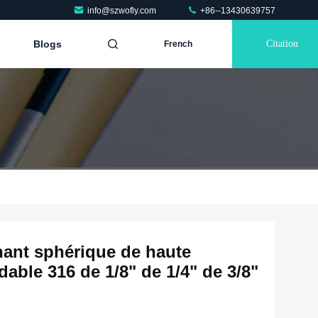
info@szwofly.com
+86--13430639757
Blogs
Citation
French
nant sphérique de haute
dable 316 de 1/8" de 1/4" de 3/8"