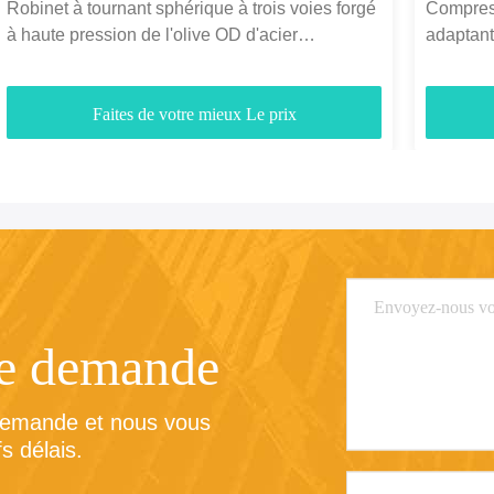
Robinet à tournant sphérique à trois voies forgé
Compres
à haute pression de l'olive OD d'acier
adaptant
inoxydable de gaz
des synd
Faites de votre mieux Le prix
re demande
demande et nous vous 
s délais.