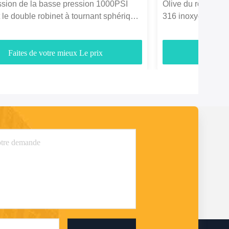
sion de la basse pression 1000PSI
Olive du robinet d
 le double robinet à tournant sphérique
316 inoxydables h
icats d'olive
Faites de votre mieux Le prix
Faites d