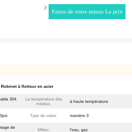
Faites de votre mieux Le prix
,
Robinet à flotteur en acier
dable 304
La température des
à haute température
médias:
0psi
Type de valve:
manière 3
ntage de
Milieu:
l'eau, gaz