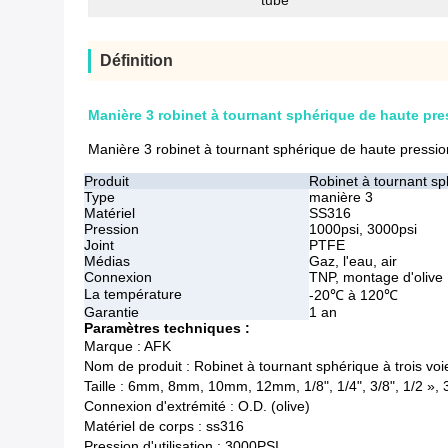
tube
Définition
Manière 3 robinet à tournant sphérique de haute press
Manière 3 robinet à tournant sphérique de haute pression
Produit
Robinet à tournant sp
Type
manière 3
Matériel
SS316
Pression
1000psi, 3000psi
Joint
PTFE
Médias
Gaz, l'eau, air
Connexion
TNP, montage d'olive
La température
-20℃ à 120℃
Garantie
1 an
Paramètres techniques :
Marque : AFK
Nom de produit : Robinet à tournant sphérique à trois voi
Taille : 6mm, 8mm, 10mm, 12mm, 1/8", 1/4", 3/8", 1/2 », 
Connexion d'extrémité : O.D. (olive)
Matériel de corps : ss316
Pression d'utilisation : 3000PSI