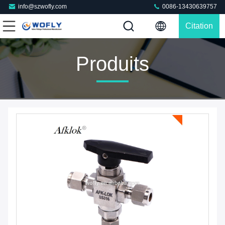
info@szwofly.com
0086-13430639757
Citation
Produits