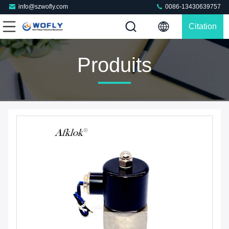
info@szwofly.com
0086-13430639757
Citation
Produits