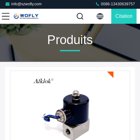
info@szwofly.com
0086-13430639757
Citation
Produits