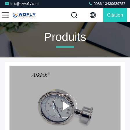
info@szwofly.com
0086-13430639757
Citation
Produits