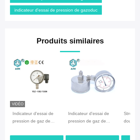
indicateur d'essai de pression de gazoduc
Produits similaires
VIDÉO
Indicateur d'essai de
Indicateur d'essai de
Structu
pression de gaz de
pression de gaz de
double t
basse tension deux -
l'acier inoxydable 316
de doubl
ligne diamètre
pour l'oxygène et
d'essai 