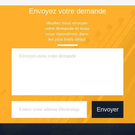
Le prix
Le prix
Envoyez votre demande
Veuillez nous envoyer 
votre demande et nous 
vous répondrons dans 
les plus brefs délais.
Envoyer