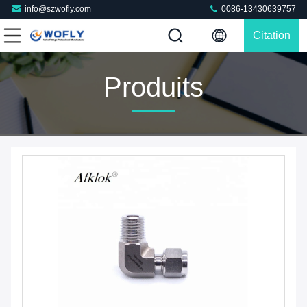
info@szwofly.com
0086-13430639757
Citation
Produits