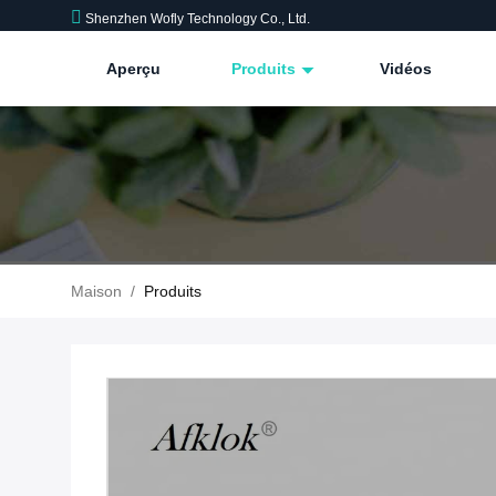
Shenzhen Wofly Technology Co., Ltd.
Aperçu
Produits
Vidéos
Maison
/
Produits