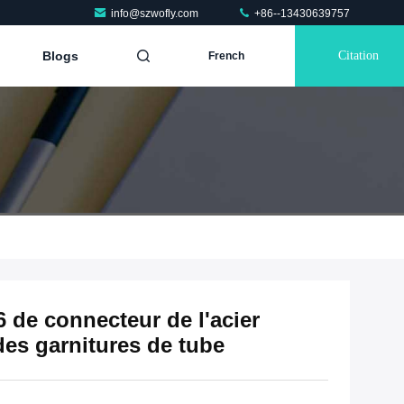
info@szwofly.com
+86--13430639757
Blogs
Citation
French
 de connecteur de l'acier
des garnitures de tube