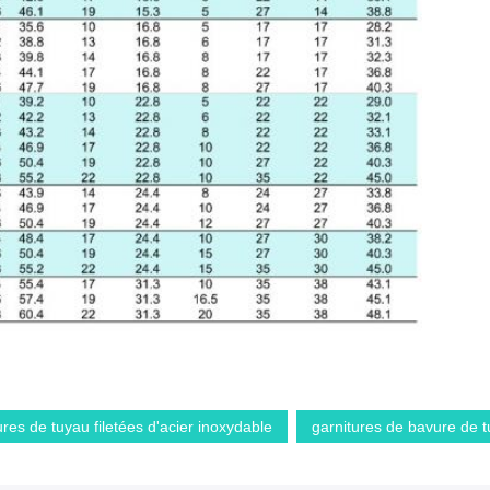
ures de tuyau filetées d'acier inoxydable
garnitures de bavure de t