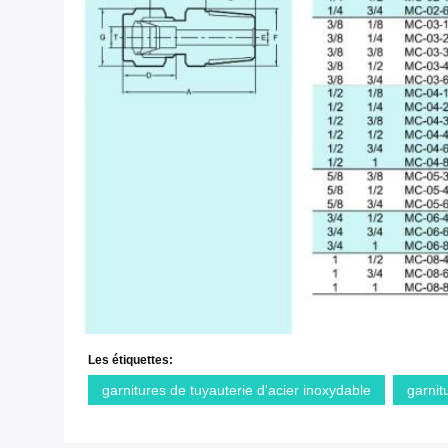
Les étiquettes:
garnitures de tuyauterie d'acier inoxydable
garnit