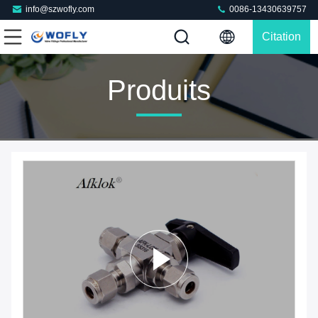
info@szwofly.com
0086-13430639757
Citation
Produits