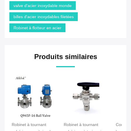
valve d'acier inoxydable monde
billes d'acier inoxydables filetées
Robinet à flotteur en acier
Produits similaires
Robinet à tournant
Robinet à tournant
Compres