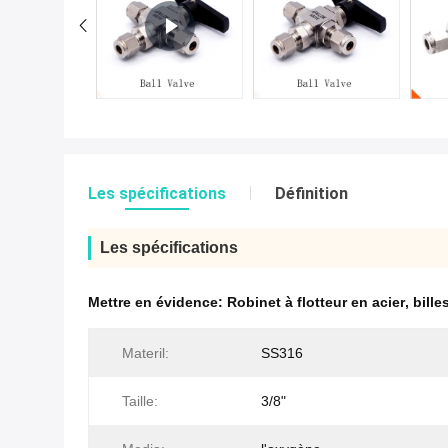
Les spécifications
Définition
Les spécifications
Mettre en évidence:
Robinet à flotteur en acier
,
bille
Materil:
SS316
Taille:
3/8"