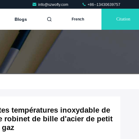
info@szwofly.com
+86--13430639757
Blogs
Citation
French
utes températures inoxydable de
 robinet de bille d'acier de petit
 gaz