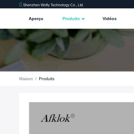
Shenzhen Wofly Technology Co., Ltd.
Aperçu
Produits
Vidéos
Maison
/
Produits