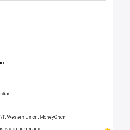
on
ation
 T/T, Western Union, MoneyGram
rceaux par semaine