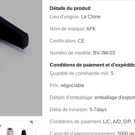
Détails du produit
Lieu d'origine:
La Chine
Nom de marque:
AFK
Certification:
CE
Numéro de modèle:
BV-3W-03
Conditions de paiement et d'expéditi
Quantité de commande min:
5
Prix:
négociable
Détails d'emballage:
emballage d'export
Délai de livraison:
5-7days
Conditions de paiement:
L/C, A/D, D/P,
Capacité d'approvisionnement:
5000 mo