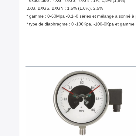
* exactitude : YXG, YXGS, YXGN : 1%, 1,5% (1,6%)
BXG, BXGS, BXGN : 1,5% (1,6%), 2,5%
* gamme : 0-60Mpa -0.1~0 séries et mélange a sonné à p
* type de diaphragme : 0~100Kpa, -100-0Kpa et gamme d