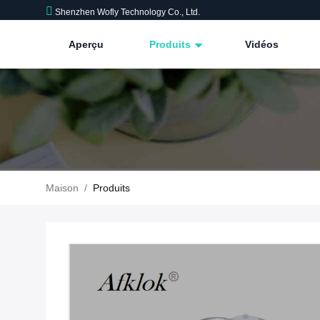
Shenzhen Wofly Technology Co., Ltd.
Aperçu
Produits
Vidéos
Maison
/
Produits