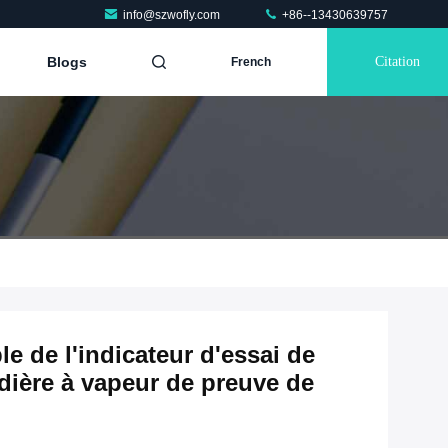
info@szwofly.com
+86--13430639757
Blogs
Citation
French
le de l'indicateur d'essai de
dière à vapeur de preuve de