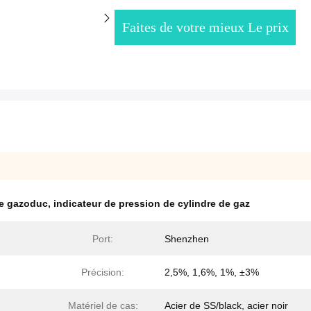
Faites de votre mieux Le prix
de gazoduc
,
indicateur de pression de cylindre de gaz
Port:
Shenzhen
Précision:
2,5%, 1,6%, 1%, ±3%
Matériel de cas:
Acier de SS/black, acier noir