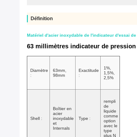
Définition
Matériel d'acier inoxydable de l'indicateur d'essai
63 millimètres indicateur de pressio
1%,
Diamètre
63mm,
Exactitude
1,5%,
:
98mm
:
2,5%
rempli
de
Boîtier en
liquide
acier
comme
Shell :
inoxydable
Type :
option
et
avec le
Internals
type
plus N