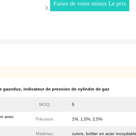
Faites de votre mieux Le prix
de gazoduc
,
indicateur de pression de cylindre de gaz
MOQ:
5
on avec
Précision:
1%, 1,5%, 2,5%
Matériau:
cuivre, boîtier en acier inoxydabl