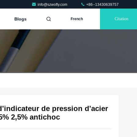
info@szwofly.com
+86--13430639757
Blogs
Citation
French
d'indicateur de pression d'acier
,5% 2,5% antichoc