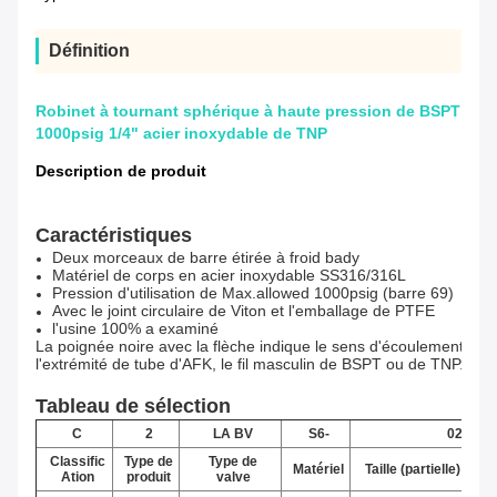
Définition
Robinet à tournant sphérique à haute pression de BSPT
1000psig 1/4" acier inoxydable de TNP
Description de produit
Caractéristiques
Deux morceaux de barre étirée à froid bady
Matériel de corps en acier inoxydable SS316/316L
Pression d'utilisation de Max.allowed 1000psig (barre 69)
Avec le joint circulaire de Viton et l'emballage de PTFE
l'usine 100% a examiné
La poignée noire avec la flèche indique le sens d'écoulement, co
l'extrémité de tube d'AFK, le fil masculin de BSPT ou de TNP.
Tableau de sélection
C
2
LA BV
S6-
02
Classific
Type de
Type de
Matériel
Taille (partielle)
Ation
produit
valve
(m