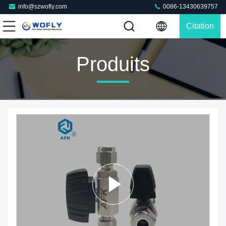
info@szwofly.com
0086-13430639757
Citation
Produits