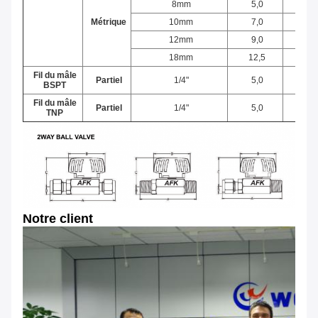
8mm
5,0
0,19
Métrique
10mm
7,0
0,27
12mm
9,0
0,35
18mm
12,5
0,49
Fil du mâle
Partiel
1/4"
5,0
0,19
BSPT
Fil du mâle
Partiel
1/4"
5,0
0,19
TNP
Notre client