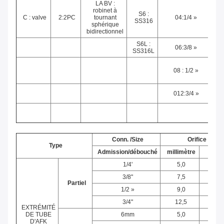
LA BV :
robinet à
S6 :
C : valve
2:2PC
tournant
04:1/4 »
SS316
sphérique
bidirectionnel
S6L :
06:3/8 »
SS316L
08 : 1/2 »
mi
012:3/4 »
mi
mi
Conn. /Size
Orifice
Type
Admission/débouché
millimètre
Dans
1/4'
5,0
0,19
3/8"
7,5
0,27
Partiel
1/2 »
9,0
0,35
3/4"
12,5
0,49
EXTRÉMITÉ
DE TUBE
6mm
5,0
0,19
D'AFK