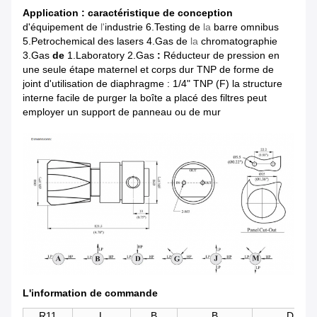
Application :
caractéristique de conception
d'équipement
de
l'
industrie 6.Testing
de
la
barre omnibus
5.Petrochemical
des lasers 4.Gas
de
la
chromatographie
3.Gas
de
1.Laboratory 2.Gas
:
Réducteur de pression en
une seule étape
maternel et corps dur TNP de forme de
joint
d'utilisation de diaphragme : 1/4" TNP (F)
la structure
interne facile de purger
la boîte a placé des filtres
peut
employer un support de panneau ou de mur
L'information de commande
R11
L
B
B
D