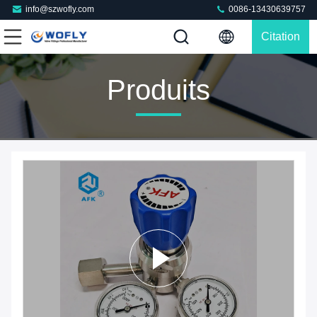
info@szwofly.com
0086-13430639757
Citation
Produits