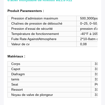
d'acier inoxydable de Rhésus W21.8 R11
Produit Parameenters :
Pression d'admission maximum
500,3000psig
Chaînes de pression de débouché
0~25, 0~50, 0~5
Pression d'essai de sécurité
pression d'admi
Température de fonctionnement
-40°F à 165°F/à
Fuite Rate AgainstAtmosphere
2*10-8atm cc/sec
Valeur de cv
0,08
Matériaux :
Corps
316L, l
Capot
316L. 
Diafragm
316L
tamis
316L 
Seat
PCTFE
Ressort
316L
Noyau de valve de plongeur
316L