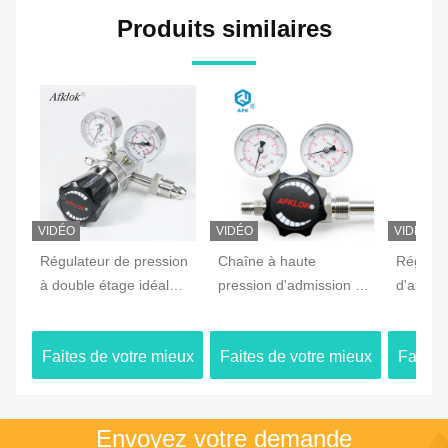
Produits similaires
VIDÉO
VIDÉO
VIDÉO
Régulateur de pression
Chaîne à haute
Régulat
à double étage idéal
pression d'admission du
d'azote
pour les systèmes
régulateur de pression
4000 p
industriels de haute
d'acier inoxydable de
connecte
Faites de votre mieux
Faites de votre mieux
Faites
précision
CO2 4000psi
de gaz
Le prix
Le prix
Envoyez votre demande