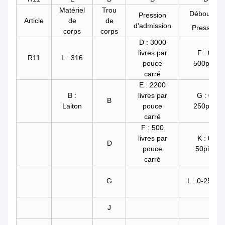
Matériel
Trou
Débouché
Pression
Article
de
de
d'admission
Pression
corps
corps
D : 3000
livres par
F : 0-
R11
L : 316
pouce
500psig
carré
E : 2200
B :
livres par
G : 0-
B
Laiton
pouce
250psig
carré
F : 500
livres par
K : 0-
D
pouce
50pisg
carré
G
L : 0-25psig
J