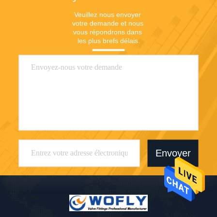
Veuillez nous envoyer 
votre demande et nous 
vous répondrons dans 
les plus brefs délais.
Envoyer