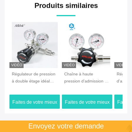
Produits similaires
VIDÉO
VIDÉO
VIDÉO
Régulateur de pression
Chaîne à haute
Régulat
à double étage idéal
pression d'admission du
d'azote
pour les systèmes
régulateur de pression
4000 p
industriels de haute
d'acier inoxydable de
connecte
Faites de votre mieux
Faites de votre mieux
Faites
précision
CO2 4000psi
de gaz
Le prix
Le prix
Envoyez votre demande