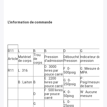
L'information de commande
R11
L
B
B
D
G
00
Trou 
Matériel 
Pression 
Débouché
Indicateur de 
Ad
Article
de 
de corps
d'admission
Pression
pression
tai
corps
D : 3000 
F : 0-
G : Mesure de 
″ D
R11
L : 316
livres par 
500psig
MPA
TN
pouce carré
E : 2200 
P : 
G : 0-
″ D
B : Laiton
B
livres par 
Psig/mesure 
250psig
TN
pouce carré
de barre
F : 500 livres 
K : 0-
W : Aucune 
D
par pouce 
23
50pisg
mesure
carré
L : 0-
G
24
25psig