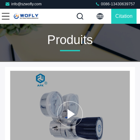
info@szwofly.com
0086-13430639757
Citation
Produits