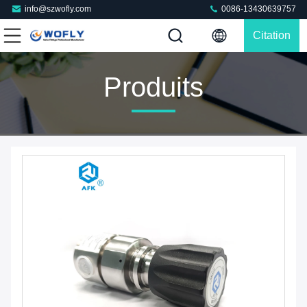
info@szwofly.com
0086-13430639757
Citation
Produits