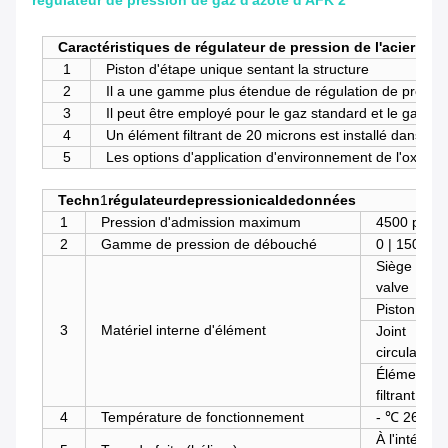
régulateur de pression de gaz d'azote d'AFK 2
Caractéristiques de régulateur de pression de l'acier in
1
Piston d'étape unique sentant la structure
2
Il a une gamme plus étendue de régulation de press
3
Il peut être employé pour le gaz standard et le gaz no
4
Un élément filtrant de 20 microns est installé dans l'e
5
Les options d'application d'environnement de l'oxygèn
Techn
1
régulateurdepressionicaldedonnées
1
Pression d'admission maximum
4500 psig 
2
Gamme de pression de débouché
0 | 1500,0 
Siège de
valve
Piston
3
Matériel interne d'élément
Joint
circulaire
Élément
filtrant
4
Température de fonctionnement
- ℃ 26 | + 
À l'intérieur