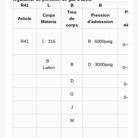
R41
L
B
B
D
Trou
Press
Corps
Pression
Article
de
de
Materia
d'admission
corps
débou
D :
R41
L : 316
B : 6000psig
0~3000
B :
E :
B
D : 3000psig
Laiton
0~1500
F :
D
0~500p
G :
G
0~250p
J
M