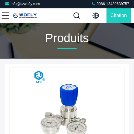
info@szwofly.com
0086-13430639757
Citation
Produits