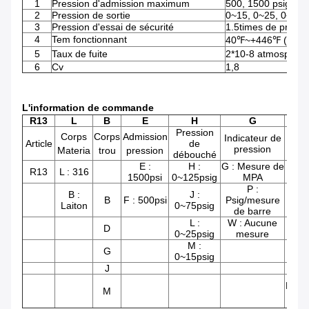
1
Pression d'admission maximum
500, 1500 psig
2
Pression de sortie
0~15, 0~25, 0~75,
3
Pression d'essai de sécurité
1.5times de press
4
Tem fonctionnant
40℉~+446℉ (- 4
5
Taux de fuite
2*10-8 atmosphère 
6
Cv
1,8
L'information de commande
R13
L
B
E
H
G
Pression
Corps
Corps
Admission
Indicateur de
Article
de
pression
d'a
Materia
trou
pression
débouché
E :
H :
G : Mesure de
04 :
R13
L : 316
1500psi
0~125psig
MPA
P :
B :
J :
05 :
B
F : 500psi
Psig/mesure
Laiton
0~75psig
de barre
L :
W : Aucune
06:
D
0~25psig
mesure
M :
G
13 :
0~15psig
J
14:
L'aut
M
di