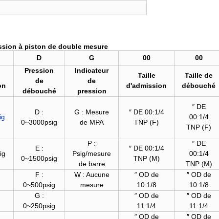
ession à piston de double mesure
D
G
00
00
Pression
Indicateur
n
Taille
Taille de
de
de
on
d'admission
débouché
débouché
pression
″ DE
D :
G : Mesure
″ DE 00:1/4
ig
00:1/4
0~3000psig
de MPA
TNP (F)
TNP (F)
P :
″ DE
E :
″ DE 00:1/4
ig
Psig/mesure
00:1/4
0~1500psig
TNP (M)
de barre
TNP (M)
F :
W : Aucune
″ OD de
″ OD de
0~500psig
mesure
10:1/8
10:1/8
G :
″ OD de
″ OD de
0~250psig
11:1/4
11:1/4
″ OD de
″ OD de