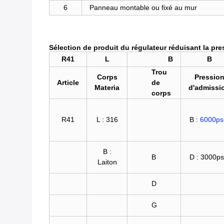
6
Panneau montable ou fixé au mur
Sélection de produit du
régulateur réduisant la pr
R41
L
B
B
Trou
Corps
Pressio
Article
de
Materia
d'admissi
corps
R41
L : 316
B :
6000ps
B :
B
D : 3000ps
Laiton
D
G