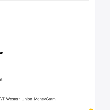
on
rt
 T/T, Western Union, MoneyGram