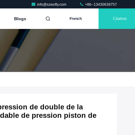
info@szwofly.com
+86--13430639757
Blogs
Citation
French
pression de double de la
ydable de pression piston de