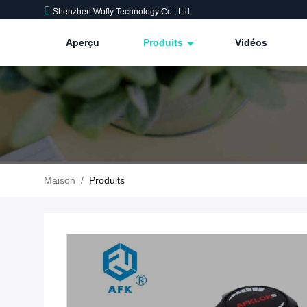
Shenzhen Wofly Technology Co., Ltd.
Aperçu
Produits
Vidéos
Maison
/
Produits