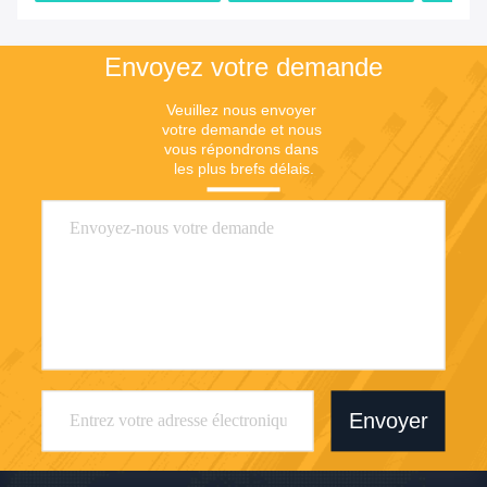
gaz 1/4"
pouce
Le prix
Le prix
Envoyez votre demande
Veuillez nous envoyer 
votre demande et nous 
vous répondrons dans 
les plus brefs délais.
Envoyer