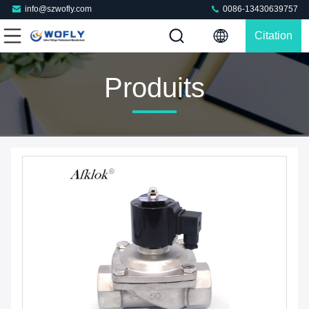
info@szwofly.com
0086-13430639757
Citation
Produits