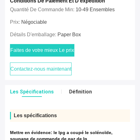
Conditions De Paiement Et D'expédition
Quantité De Commande Min:
10-49 Ensembles
Prix:
Négociable
Détails D'emballage:
Paper Box
Faites de votre mieux Le prix
Contactez-nous maintenant
Les Spécifications
Définition
Les spécifications
Mettre en évidence:
le lpg a coupé le solénoïde
,
soupape de commande de gaz de lp