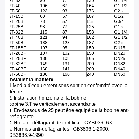
2T-32
90
77
130
G1 1/4
2T-40
106
67
164
G1 1/2
2T-50
123
93
176
G2 »
2T-15B
69
57
107
G1/2
2T-20B
73
57
115
G3/4
2T-25B
98
77
125
G1 »
2T-32B
115
87
153
G1 1/4
2T-40B
121
94
162
G1 1/2
2T-50B
168
123
187
G2 »
2T-15BF
107
95
150
DN15
2T-20BF
107
102
150
DN20
2T-25BF
138
108
165
DN25
2T-32BF
149
131
200
DN32
2T-40BF
160
141
200
DN40
2T-50BF
186
160
240
DN50
Installez la manière
1.Media d'écoulement sens sont en conformité avec la
flèche.
Installation horizontale, la bobine.
2.
bobine 3.The verticalement ascendante.
En-dessous de 25 peut être équipé de la bobine anti-
4.
déflagrante.
No. anti-déflagrant de certificat : GYB03616X
5.
Normes anti-déflagrantes : GB3836.1-2000,
6.
GB3836.9-1990