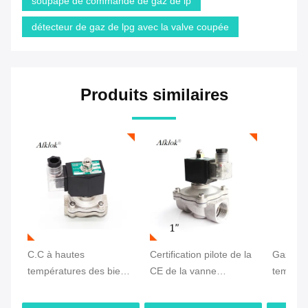
soupape de commande de gaz de lp
détecteur de gaz de lpg avec la valve coupée
Produits similaires
C.C à hautes
Certification pilote de la
Gaz à h
températures des biens
CE de la vanne
tempéra
Ss304 24V de vanne
électromagnétique de
des bie
électromagnétique de
l'acier inoxydable Lpg
électro