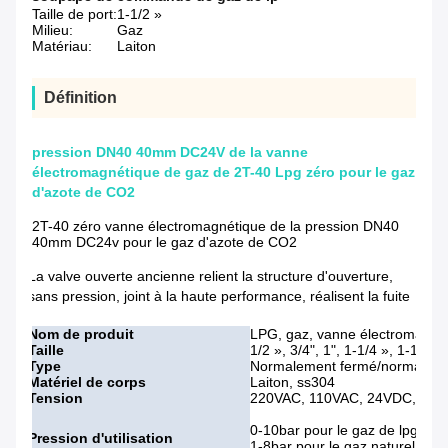
Taille de port:
1-1/2 »
Milieu:
Gaz
Matériau:
Laiton
Définition
pression DN40 40mm DC24V de la vanne
électromagnétique de gaz de 2T-40 Lpg zéro pour le gaz
d'azote de CO2
2T-40 zéro vanne électromagnétique de la pression DN40
40mm DC24v pour le gaz d'azote de CO2
La valve ouverte ancienne relient la structure d'ouverture,
sans pression, joint à la haute performance, réalisent la fuite
Nom de produit
LPG, gaz, vanne électromagnét
Taille
1/2 », 3/4", 1", 1-1/4 », 1-1/2 »,
Type
Normalement fermé/normaleme
Matériel de corps
Laiton, ss304
Tension
220VAC, 110VAC, 24VDC, 24V
0-10bar pour le gaz de lpg (n
Pression d'utilisation
1-8bar pour le gaz naturel (no