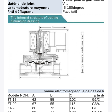
Matériel de joint
Viton
La température moyenne
-5-180degree
Anti-déflagrant
Facultatif
vanne électromagnétique de gaz de la séri
Modèle NON.
A
B
C
Taille de por
2T-15
62
55
102
G1/2
2T-20
67
55
113
G3/4
2T-25
86
73
117
G1