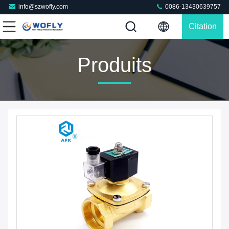
info@szwofly.com
0086-13430639757
Citation
Produits