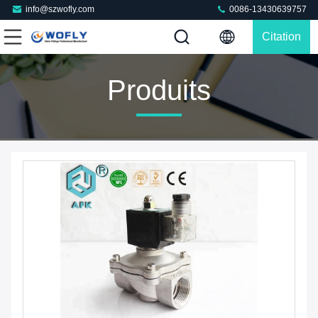
info@szwofly.com
0086-13430639757
Citation
Produits